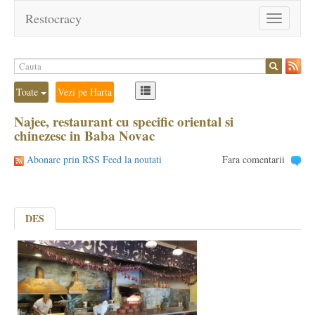
Restocracy
Toggle
navigation
Toate
Vezi pe Harta
Najee, restaurant cu specific oriental si
chinezesc in Baba Novac
Abonare prin RSS Feed la noutati
Fara comentarii
DES