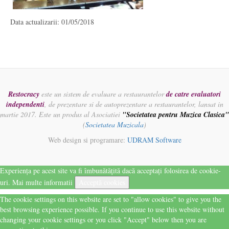
Data actualizarii: 01/05/2018
Restocracy
este un sistem de evaluare a restaurantelor
de catre evaluatori
independenti
, de prezentare si de autoprezentare a restaurantelor, lansat in
martie 2017. Este un produs al Asociatiei
"Societatea pentru Muzica Clasica"
(
Societatea Muzicala
)
Web design si programare:
UDRAM Software
Experiența pe acest site va fi îmbunătățită dacă acceptați folosirea de cookie-
uri.
Mai multe informatii
Acceptă cookies
The cookie settings on this website are set to "allow cookies" to give you the
best browsing experience possible. If you continue to use this website without
changing your cookie settings or you click "Accept" below then you are