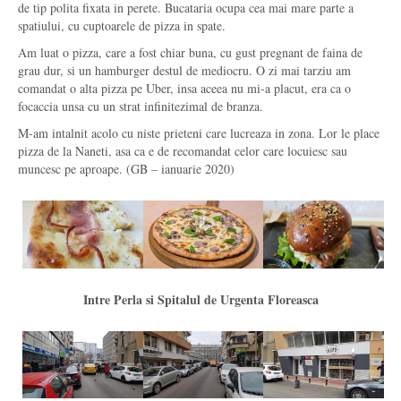
de tip polita fixata in perete. Bucataria ocupa cea mai mare parte a
spatiului, cu cuptoarele de pizza in spate.
Am luat o pizza, care a fost chiar buna, cu gust pregnant de faina de
grau dur, si un hamburger destul de mediocru. O zi mai tarziu am
comandat o alta pizza pe Uber, insa aceea nu mi-a placut, era ca o
focaccia unsa cu un strat infinitezimal de branza.
M-am intalnit acolo cu niste prieteni care lucreaza in zona. Lor le place
pizza de la Naneti, asa ca e de recomandat celor care locuiesc sau
muncesc pe aproape. (GB – ianuarie 2020)
Intre Perla si Spitalul de Urgenta Floreasca