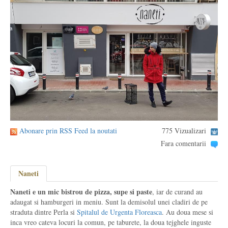
Abonare prin RSS Feed la noutati
775 Vizualizari
Fara comentarii
Naneti
Naneti e un mic bistrou de pizza, supe si paste
, iar de curand au
adaugat si hamburgeri in meniu. Sunt la demisolul unei cladiri de pe
straduta dintre Perla si
Spitalul de Urgenta Floreasca
. Au doua mese si
inca vreo cateva locuri la comun, pe taburete, la doua tejghele inguste