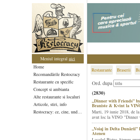
Meniul integral
aici
Home
Restaurante
Braserii
Bi
Recomandările Restocracy
Restaurante cu specific
Ord. dupa
Concept si ambianta
(2830)
Alte restaurante si localuri
„Dinner with Friends” by
Articole, stiri, info
Braniste & Kvint la VIN
Restocracy: ce, cine, unde...
Marti, 19 iunie 2018, de la
avut loc la VINO "Dinner w
„Voiaj în Delta Dunării” 
Ateneu
Localul Bistro Ateneu anun