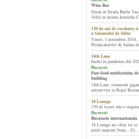
Wine Bar
Situat in Strada Barbu Vaca
164A in incinta hotelelui Ca
130 de ani de excelenta s
a Salamului de Sibiu
Vineri, 1 noiembrie 2018, 
Producatorilor de Salam de 
14th Lane
Inchis in pandemia din 20
Bucuresti
Fast-food multicuisine de 
building
14th Lane, restaurant gigan
autoservire in Regie Restau
18 Lounge
150 de locuri intr-o singura
Bucuresti
Bucatarie internationala
18 Lounge are chiar tot ce 
putin mancare buna... Cr...