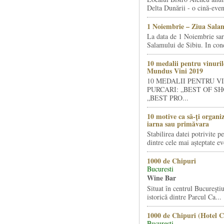
Delta Dunării - o cină-even
1 Noiembrie – Ziua Salam
La data de 1 Noiembrie sa
Salamului de Sibiu. In condi
10 medalii pentru vinuril
Mundus Vini 2019
10 MEDALII PENTRU V
PURCARI: „BEST OF SH
„BEST PRO...
10 motive ca să-ți organi
iarna sau primăvara
Stabilirea datei potrivite p
dintre cele mai așteptate ev
1000 de Chipuri
Bucuresti
Wine Bar
Situat în centrul Bucureştiu
istorică dintre Parcul Ca...
1000 de Chipuri (Hotel C
Bucuresti