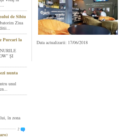
...
ului de Sibiu
rbatorim Ziua
tii...
e Purcari la
Data actualizarii: 17/06/2018
INURILE
OW” ȘI
zezi nunta
entru unul
en...
lui, în zona
2
aro)