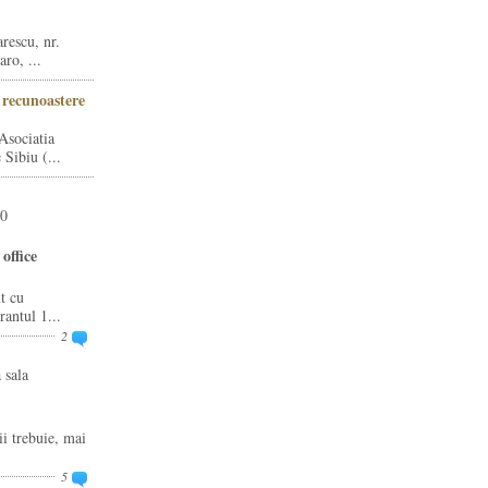
rescu, nr.
ro, ...
i recunoastere
Asociatia
Sibiu (...
20
office
t cu
rantul 1...
2
 sala
ii trebuie, mai
5