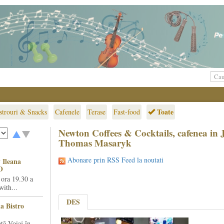
Toate
strouri & Snacks
Cafenele
Terase
Fast-food
Newton Coffees & Cocktails, cafenea in 
Thomas Masaryk
Abonare prin RSS Feed la noutati
 Ileana
O
 ora 19.30 a
ith...
DES
la Bistro
ță Voiaj în