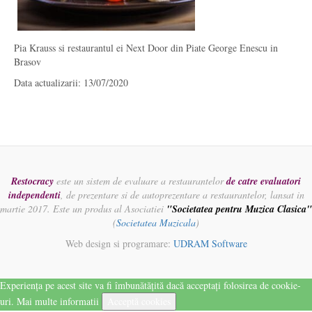
Pia Krauss si restaurantul ei Next Door din Piate George Enescu in
Brasov
Data actualizarii: 13/07/2020
Restocracy
este un sistem de evaluare a restaurantelor
de catre evaluatori
independenti
, de prezentare si de autoprezentare a restaurantelor, lansat in
martie 2017. Este un produs al Asociatiei
"Societatea pentru Muzica Clasica"
(
Societatea Muzicala
)
Web design si programare:
UDRAM Software
Experiența pe acest site va fi îmbunătățită dacă acceptați folosirea de cookie-
uri.
Mai multe informatii
Acceptă cookies