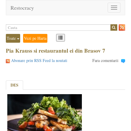
Restocracy
Toggle
navigation
Toate
Vezi pe Harta
Pia Krauss si restaurantul ei din Brasov 7
Abonare prin RSS Feed la noutati
Fara comentarii
DES