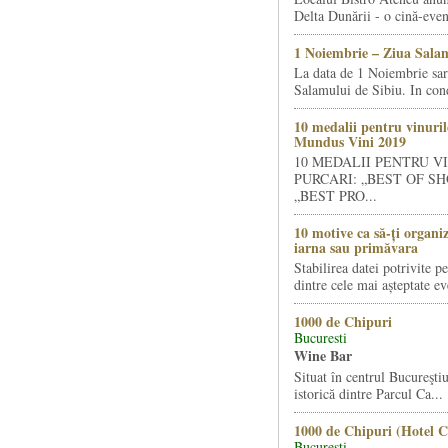
Delta Dunării - o cină-even
1 Noiembrie – Ziua Salam
La data de 1 Noiembrie sa
Salamului de Sibiu. In condi
10 medalii pentru vinuril
Mundus Vini 2019
10 MEDALII PENTRU V
PURCARI: „BEST OF SH
„BEST PRO...
10 motive ca să-ți organi
iarna sau primăvara
Stabilirea datei potrivite p
dintre cele mai așteptate ev
1000 de Chipuri
Bucuresti
Wine Bar
Situat în centrul Bucureştiu
istorică dintre Parcul Ca...
1000 de Chipuri (Hotel C
Bucuresti