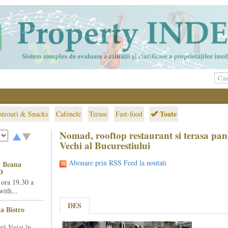
Toate
strouri & Snacks
Cafenele
Terase
Fast-food
Nomad, rooftop restaurant si terasa pa
Vechi al Bucurestiului
Abonare prin RSS Feed la noutati
 Ileana
O
 ora 19.30 a
ith...
DES
la Bistro
ță Voiaj în