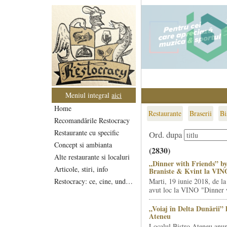
Meniul integral
aici
Home
Restaurante
Braserii
Bi
Recomandările Restocracy
Restaurante cu specific
Ord. dupa
Concept si ambianta
(2830)
Alte restaurante si localuri
„Dinner with Friends” by
Articole, stiri, info
Braniste & Kvint la VIN
Restocracy: ce, cine, unde...
Marti, 19 iunie 2018, de la
avut loc la VINO "Dinner w
„Voiaj în Delta Dunării” 
Ateneu
Localul Bistro Ateneu anun