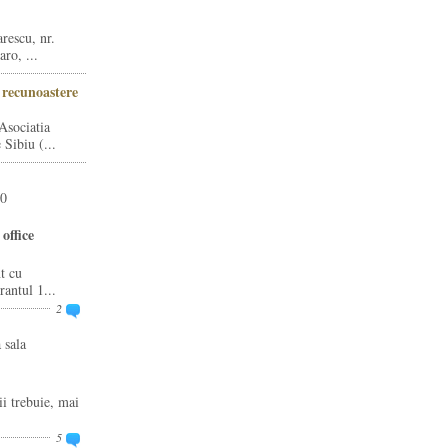
rescu, nr.
ro, ...
i recunoastere
Asociatia
Sibiu (...
20
office
t cu
rantul 1...
2
 sala
ii trebuie, mai
5