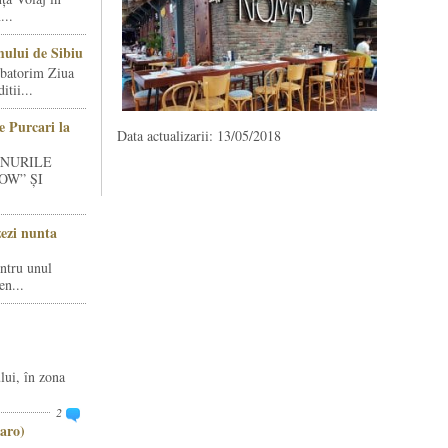
...
ului de Sibiu
rbatorim Ziua
tii...
e Purcari la
Data actualizarii: 13/05/2018
INURILE
OW” ȘI
zezi nunta
entru unul
en...
lui, în zona
2
aro)