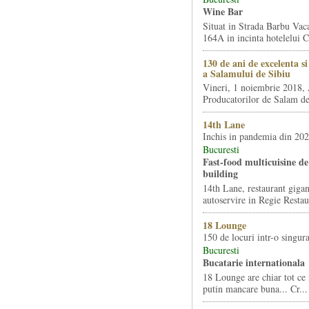
Wine Bar
Situat in Strada Barbu Vaca
164A in incinta hotelelui Ca
130 de ani de excelenta s
a Salamului de Sibiu
Vineri, 1 noiembrie 2018, 
Producatorilor de Salam de 
14th Lane
Inchis in pandemia din 20
Bucuresti
Fast-food multicuisine de 
building
14th Lane, restaurant gigan
autoservire in Regie Restau
18 Lounge
150 de locuri intr-o singura
Bucuresti
Bucatarie internationala
18 Lounge are chiar tot ce 
putin mancare buna... Cr...