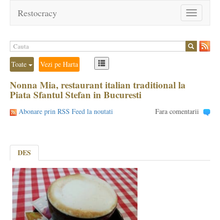
Restocracy
Toggle
navigation
Toate
Vezi pe Harta
Nonna Mia, restaurant italian traditional la
Piata Sfantul Stefan in Bucuresti
Abonare prin RSS Feed la noutati
Fara comentarii
DES