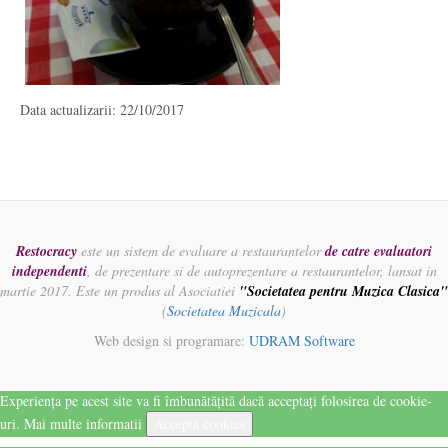
Data actualizarii: 22/10/2017
Restocracy
este un sistem de evaluare a restaurantelor
de catre evaluatori
independenti
, de prezentare si de autoprezentare a restaurantelor, lansat in
martie 2017. Este un produs al Asociatiei
"Societatea pentru Muzica Clasica"
(
Societatea Muzicala
)
Web design si programare:
UDRAM Software
Experiența pe acest site va fi îmbunătățită dacă acceptați folosirea de cookie-
uri.
Mai multe informatii
Acceptă cookies