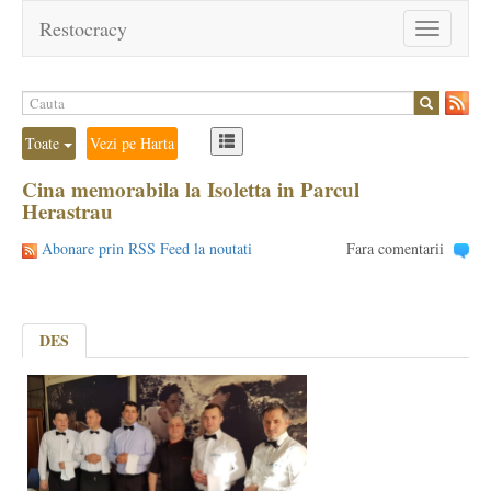
Restocracy
Toggle
navigation
Toate
Vezi pe Harta
Cina memorabila la Isoletta in Parcul
Herastrau
Abonare prin RSS Feed la noutati
Fara comentarii
DES