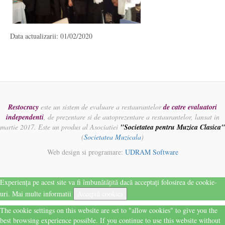
Data actualizarii: 01/02/2020
Restocracy
este un sistem de evaluare a restaurantelor
de catre evaluatori
independenti
, de prezentare si de autoprezentare a restaurantelor, lansat in
martie 2017. Este un produs al Asociatiei
"Societatea pentru Muzica Clasica"
(
Societatea Muzicala
)
Web design si programare:
UDRAM Software
Experiența pe acest site va fi îmbunătățită dacă acceptați folosirea de cookie-
uri.
Mai multe informatii
Acceptă cookies
The cookie settings on this website are set to "allow cookies" to give you the
best browsing experience possible. If you continue to use this website without