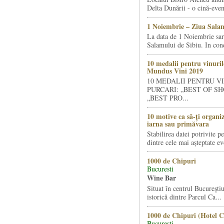
Delta Dunării - o cină-even
1 Noiembrie – Ziua Salam
La data de 1 Noiembrie sa
Salamului de Sibiu. In condi
10 medalii pentru vinuril
Mundus Vini 2019
10 MEDALII PENTRU V
PURCARI: „BEST OF SH
„BEST PRO...
10 motive ca să-ți organi
iarna sau primăvara
Stabilirea datei potrivite p
dintre cele mai așteptate ev
1000 de Chipuri
Bucuresti
Wine Bar
Situat în centrul Bucureştiu
istorică dintre Parcul Ca...
1000 de Chipuri (Hotel C
Bucuresti