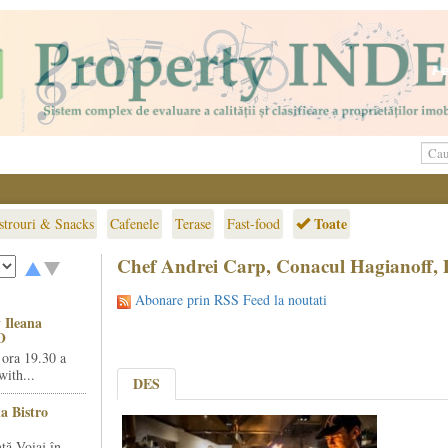
Toate
strouri & Snacks
Cafenele
Terase
Fast-food
Chef Andrei Carp, Conacul Hagianoff,
Abonare prin RSS Feed la noutati
 Ileana
O
 ora 19.30 a
ith...
DES
la Bistro
ță Voiaj în