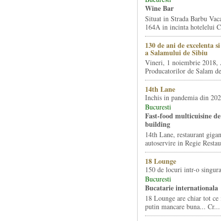
Wine Bar
Situat in Strada Barbu Vaca
164A in incinta hotelelui Ca
130 de ani de excelenta s
a Salamului de Sibiu
Vineri, 1 noiembrie 2018, 
Producatorilor de Salam de 
14th Lane
Inchis in pandemia din 20
Bucuresti
Fast-food multicuisine de 
building
14th Lane, restaurant gigan
autoservire in Regie Restau
18 Lounge
150 de locuri intr-o singura
Bucuresti
Bucatarie internationala
18 Lounge are chiar tot ce 
putin mancare buna... Cr...