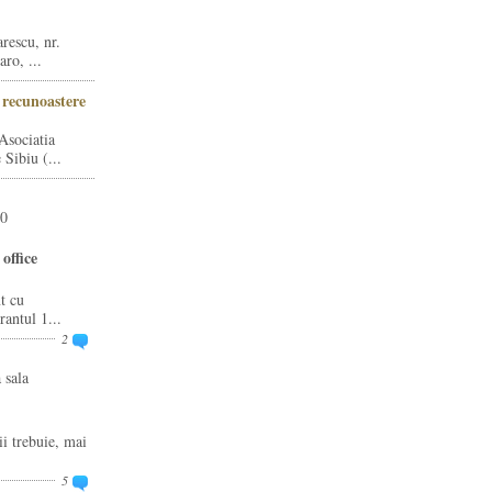
rescu, nr.
ro, ...
i recunoastere
Asociatia
Sibiu (...
20
office
t cu
rantul 1...
2
 sala
ii trebuie, mai
5