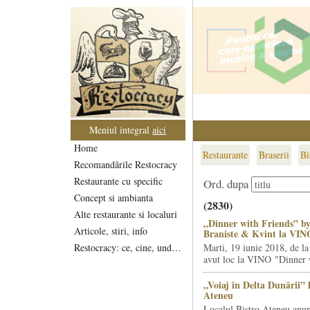
Meniul integral
aici
Home
Restaurante
Braserii
Bi
Recomandările Restocracy
Restaurante cu specific
Ord. dupa
Concept si ambianta
(2830)
Alte restaurante si localuri
„Dinner with Friends” by
Articole, stiri, info
Braniste & Kvint la VIN
Restocracy: ce, cine, unde...
Marti, 19 iunie 2018, de la
avut loc la VINO "Dinner w
„Voiaj în Delta Dunării” 
Ateneu
Localul Bistro Ateneu anun