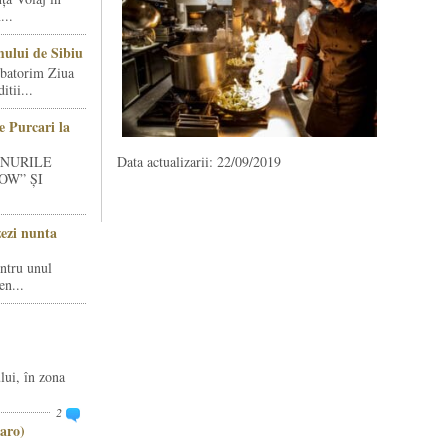
...
ului de Sibiu
rbatorim Ziua
tii...
e Purcari la
INURILE
Data actualizarii: 22/09/2019
OW” ȘI
zezi nunta
entru unul
en...
lui, în zona
2
aro)