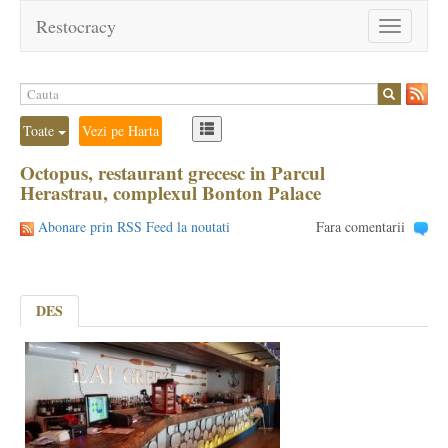
Restocracy
Toggle
navigation
Toate
Vezi pe Harta
Octopus, restaurant grecesc in Parcul
Herastrau, complexul Bonton Palace
Abonare prin RSS Feed la noutati
Fara comentarii
DES