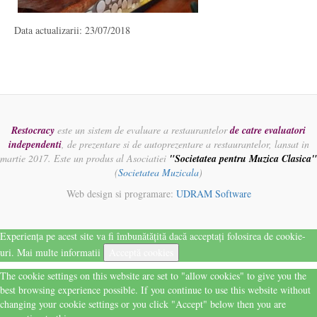
Data actualizarii: 23/07/2018
Restocracy
este un sistem de evaluare a restaurantelor
de catre evaluatori
independenti
, de prezentare si de autoprezentare a restaurantelor, lansat in
martie 2017. Este un produs al Asociatiei
"Societatea pentru Muzica Clasica"
(
Societatea Muzicala
)
Web design si programare:
UDRAM Software
Experiența pe acest site va fi îmbunătățită dacă acceptați folosirea de cookie-
uri.
Mai multe informatii
Acceptă cookies
The cookie settings on this website are set to "allow cookies" to give you the
best browsing experience possible. If you continue to use this website without
changing your cookie settings or you click "Accept" below then you are