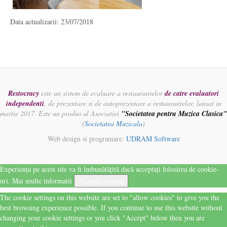
Data actualizarii: 23/07/2018
Restocracy
este un sistem de evaluare a restaurantelor
de catre evaluatori
independenti
, de prezentare si de autoprezentare a restaurantelor, lansat in
martie 2017. Este un produs al Asociatiei
"Societatea pentru Muzica Clasica"
(
Societatea Muzicala
)
Web design si programare:
UDRAM Software
Experiența pe acest site va fi îmbunătățită dacă acceptați folosirea de cookie-
uri.
Mai multe informatii
Acceptă cookies
The cookie settings on this website are set to "allow cookies" to give you the
best browsing experience possible. If you continue to use this website without
changing your cookie settings or you click "Accept" below then you are