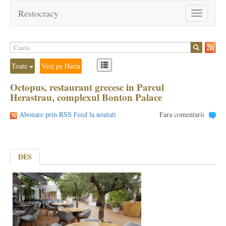
Restocracy
Toggle
navigation
Toate
Vezi pe Harta
Octopus, restaurant grecesc in Parcul
Herastrau, complexul Bonton Palace
Abonare prin RSS Feed la noutati
Fara comentarii
DES