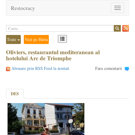
Restocracy
Toggle
navigation
Toate
Vezi pe Harta
Oliviers, restaurantul mediteranean al
hotelului Arc de Triomphe
Abonare prin RSS Feed la noutati
Fara comentarii
DES