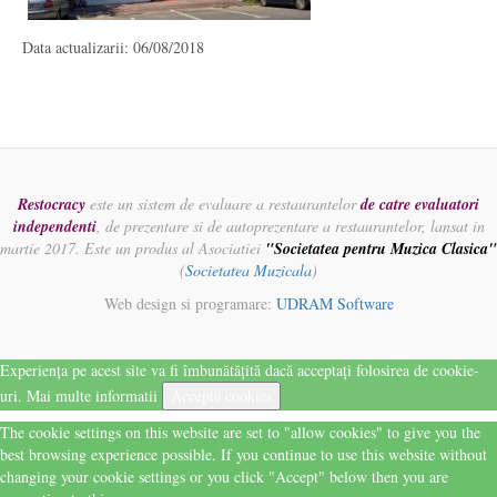
Data actualizarii: 06/08/2018
Restocracy
este un sistem de evaluare a restaurantelor
de catre evaluatori
independenti
, de prezentare si de autoprezentare a restaurantelor, lansat in
martie 2017. Este un produs al Asociatiei
"Societatea pentru Muzica Clasica"
(
Societatea Muzicala
)
Web design si programare:
UDRAM Software
Experiența pe acest site va fi îmbunătățită dacă acceptați folosirea de cookie-
uri.
Mai multe informatii
Acceptă cookies
The cookie settings on this website are set to "allow cookies" to give you the
best browsing experience possible. If you continue to use this website without
changing your cookie settings or you click "Accept" below then you are