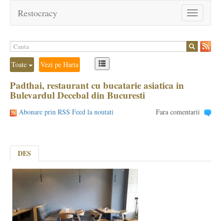
Restocracy
Toggle
navigation
Toate
Vezi pe Harta
Padthai, restaurant cu bucatarie asiatica in
Bulevardul Decebal din Bucuresti
Abonare prin RSS Feed la noutati
Fara comentarii
DES