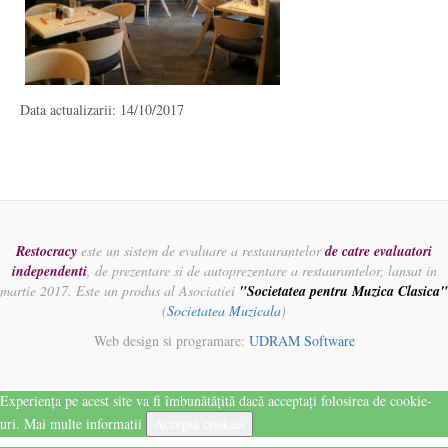
Data actualizarii: 14/10/2017
Restocracy
este un sistem de evaluare a restaurantelor
de catre evaluatori
independenti
, de prezentare si de autoprezentare a restaurantelor, lansat in
martie 2017. Este un produs al Asociatiei
"Societatea pentru Muzica Clasica"
(
Societatea Muzicala
)
Web design si programare:
UDRAM Software
Experiența pe acest site va fi îmbunătățită dacă acceptați folosirea de cookie-
uri.
Mai multe informatii
Acceptă cookies