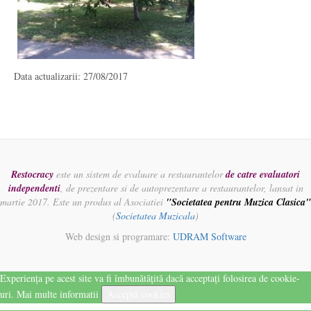
Data actualizarii: 27/08/2017
Restocracy
este un sistem de evaluare a restaurantelor
de catre evaluatori
independenti
, de prezentare si de autoprezentare a restaurantelor, lansat in
martie 2017. Este un produs al Asociatiei
"Societatea pentru Muzica Clasica"
(
Societatea Muzicala
)
Web design si programare:
UDRAM Software
Experiența pe acest site va fi îmbunătățită dacă acceptați folosirea de cookie-
uri.
Mai multe informatii
Acceptă cookies