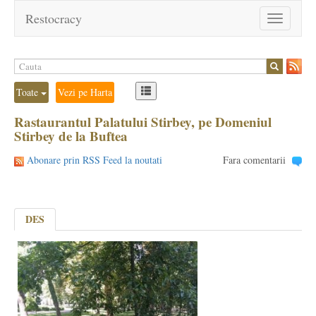
Restocracy
Toggle
navigation
Toate
Vezi pe Harta
Rastaurantul Palatului Stirbey, pe Domeniul
Stirbey de la Buftea
Abonare prin RSS Feed la noutati
Fara comentarii
DES