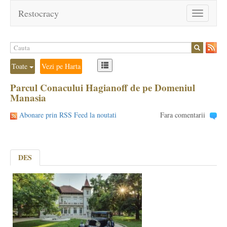
Restocracy
Toggle
navigation
Toate
Vezi pe Harta
Parcul Conacului Hagianoff de pe Domeniul
Manasia
Abonare prin RSS Feed la noutati
Fara comentarii
DES