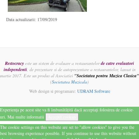
Data actualizarii: 17/09/2019
Restocracy
este un sistem de evaluare a restaurantelor
de catre evaluatori
independenti
, de prezentare si de autoprezentare a restaurantelor, lansat in
martie 2017. Este un produs al Asociatiei
"Societatea pentru Muzica Clasica"
(
Societatea Muzicala
)
Web design si programare:
UDRAM Software
Experiența pe acest site va fi îmbunătățită dacă acceptați folosirea de cookie-
uri.
Mai multe informatii
Acceptă cookies
The cookie settings on this website are set to "allow cookies" to give you the
best browsing experience possible. If you continue to use this website without