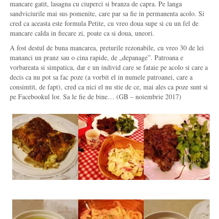
mancare gatit, lasagna cu ciuperci si branza de capra. Pe langa
sandviciurile mai sus pomenite, care par sa fie in permanenta acolo. Si
cred ca aceasta este formula Petite, cu vreo doua supe si cu un fel de
mancare calda in fiecare zi, poate ca si doua, uneori.
A fost destul de buna mancarea, preturile rezonabile, cu vreo 30 de lei
mananci un pranz sau o cina rapide, de „depanage”. Patroana e
vorbareata si simpatica, dar e un individ care se fataie pe acolo si care a
decis ca nu pot sa fac poze (a vorbit el in numele patroanei, care a
consimtit, de fapt), cred ca nici el nu stie de ce, mai ales ca poze sunt si
pe Facebookul lor. Sa le fie de bine… (GB – noiembrie 2017)