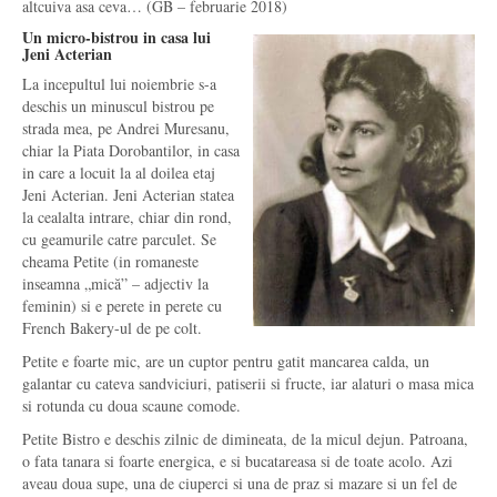
altcuiva asa ceva… (GB – februarie 2018)
Un micro-bistrou in casa lui
Jeni Acterian
La incepultul lui noiembrie s-a
deschis un minuscul bistrou pe
strada mea, pe Andrei Muresanu,
chiar la Piata Dorobantilor, in casa
in care a locuit la al doilea etaj
Jeni Acterian. Jeni Acterian statea
la cealalta intrare, chiar din rond,
cu geamurile catre parculet. Se
cheama Petite (in romaneste
inseamna „mică” – adjectiv la
feminin) si e perete in perete cu
French Bakery-ul de pe colt.
Petite e foarte mic, are un cuptor pentru gatit mancarea calda, un
galantar cu cateva sandviciuri, patiserii si fructe, iar alaturi o masa mica
si rotunda cu doua scaune comode.
Petite Bistro e deschis zilnic de dimineata, de la micul dejun. Patroana,
o fata tanara si foarte energica, e si bucatareasa si de toate acolo. Azi
aveau doua supe, una de ciuperci si una de praz si mazare si un fel de