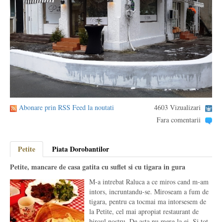
Abonare prin RSS Feed la noutati
4603 Vizualizari
Fara comentarii
Petite
Piata Dorobantilor
Petite, mancare de casa gatita cu suflet si cu tigara in gura
M-a intrebat Raluca a ce miros cand m-am
intors, incruntandu-se. Miroseam a fum de
tigara, pentru ca tocmai ma intorsesem de
la Petite, cel mai apropiat restaurant de
biroul nostru. De asta nu merg la ei. Si tot