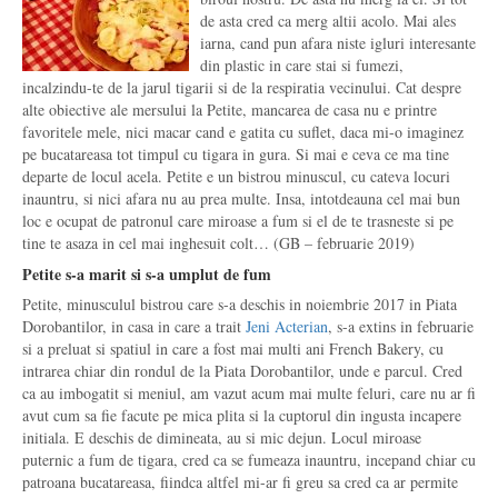
de asta cred ca merg altii acolo. Mai ales
iarna, cand pun afara niste igluri interesante
din plastic in care stai si fumezi,
incalzindu-te de la jarul tigarii si de la respiratia vecinului. Cat despre
alte obiective ale mersului la Petite, mancarea de casa nu e printre
favoritele mele, nici macar cand e gatita cu suflet, daca mi-o imaginez
pe bucatareasa tot timpul cu tigara in gura. Si mai e ceva ce ma tine
departe de locul acela. Petite e un bistrou minuscul, cu cateva locuri
inauntru, si nici afara nu au prea multe. Insa, intotdeauna cel mai bun
loc e ocupat de patronul care miroase a fum si el de te trasneste si pe
tine te asaza in cel mai inghesuit colt… (GB – februarie 2019)
Petite s-a marit si s-a umplut de fum
Petite, minusculul bistrou care s-a deschis in noiembrie 2017 in Piata
Dorobantilor, in casa in care a trait
Jeni Acterian
, s-a extins in februarie
si a preluat si spatiul in care a fost mai multi ani French Bakery, cu
intrarea chiar din rondul de la Piata Dorobantilor, unde e parcul. Cred
ca au imbogatit si meniul, am vazut acum mai multe feluri, care nu ar fi
avut cum sa fie facute pe mica plita si la cuptorul din ingusta incapere
initiala. E deschis de dimineata, au si mic dejun. Locul miroase
puternic a fum de tigara, cred ca se fumeaza inauntru, incepand chiar cu
patroana bucatareasa, fiindca altfel mi-ar fi greu sa cred ca ar permite