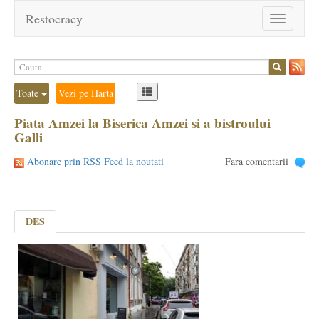
Restocracy
Toggle
navigation
Toate
Vezi pe Harta
Piata Amzei la Biserica Amzei si a bistroului
Galli
Abonare prin RSS Feed la noutati
Fara comentarii
DES