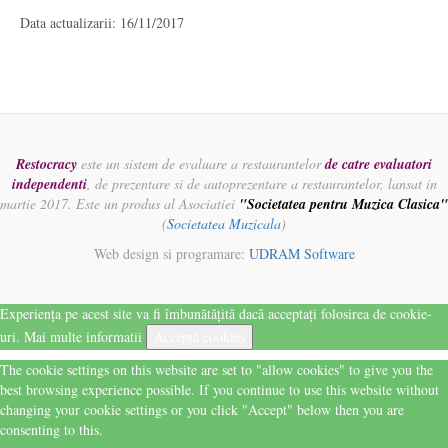
Data actualizarii: 16/11/2017
Restocracy
este un sistem de evaluare a restaurantelor
de catre evaluatori
independenti
, de prezentare si de autoprezentare a restaurantelor, lansat in
martie 2017. Este un produs al Asociatiei
"Societatea pentru Muzica Clasica"
(
Societatea Muzicala
)
Web design si programare:
UDRAM Software
Experiența pe acest site va fi îmbunătățită dacă acceptați folosirea de cookie-
uri.
Mai multe informatii
Acceptă cookies
The cookie settings on this website are set to "allow cookies" to give you the
best browsing experience possible. If you continue to use this website without
changing your cookie settings or you click "Accept" below then you are
consenting to this.