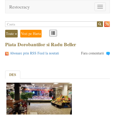
Restocracy
Toggle
navigation
Toate
Vezi pe Harta
Piata Dorobantilor si Radu Beller
Abonare prin RSS Feed la noutati
Fara comentarii
DES