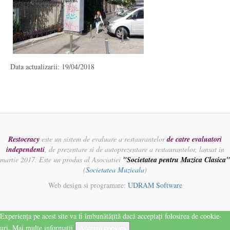
Data actualizarii: 19/04/2018
Restocracy
este un sistem de evaluare a restaurantelor
de catre evaluatori
independenti
, de prezentare si de autoprezentare a restaurantelor, lansat in
martie 2017. Este un produs al Asociatiei
"Societatea pentru Muzica Clasica"
(
Societatea Muzicala
)
Web design si programare:
UDRAM Software
Experiența pe acest site va fi îmbunătățită dacă acceptați folosirea de cookie-
uri.
Mai multe informatii
Acceptă cookies