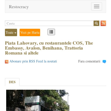
Restocracy
Toggle
navigation
Toate
Vezi pe Harta
Piata Lahovary, cu restaurantele COS, The
Embassy, Avalon, Benihana, Trattoria
Romana si altele
Abonare prin RSS Feed la noutati
Fara comentarii
DES