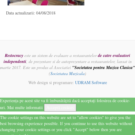
Data actualizarii: 04/08/2018
Restocracy
este un sistem de evaluare a restaurantelor
de catre evaluatori
independenti
, de prezentare si de autoprezentare a restaurantelor, lansat in
martie 2017. Este un produs al Asociatiei
"Societatea pentru Muzica Clasica"
(
Societatea Muzicala
)
Web design si programare:
UDRAM Software
Experiența pe acest site va fi îmbunătățită dacă acceptați folosirea de cookie-
uri.
Mai multe informatii
Acceptă cookies
The cookie settings on this website are set to "allow cookies" to give you the
best browsing experience possible. If you continue to use this website without
changing your cookie settings or you click "Accept" below then you are