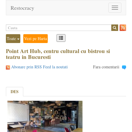
Restocracy
Toggle
navigation
Toate
Vezi pe Harta
Point Art Hub, centru cultural cu bistrou si
teatru in Bucuresti
Abonare prin RSS Feed la noutati
Fara comentarii
DES