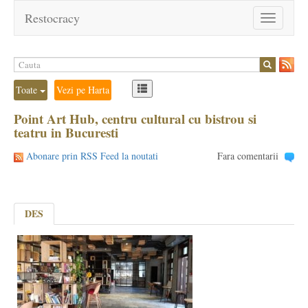
Restocracy
Toggle
navigation
Toate
Vezi pe Harta
Point Art Hub, centru cultural cu bistrou si
teatru in Bucuresti
Abonare prin RSS Feed la noutati
Fara comentarii
DES