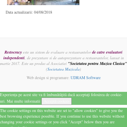
Data actualizarii: 04/08/2018
Restocracy
este un sistem de evaluare a restaurantelor
de catre evaluatori
independenti
, de prezentare si de autoprezentare a restaurantelor, lansat in
martie 2017. Este un produs al Asociatiei
"Societatea pentru Muzica Clasica"
(
Societatea Muzicala
)
Web design si programare:
UDRAM Software
Experiența pe acest site va fi îmbunătățită dacă acceptați folosirea de cookie-
uri.
Mai multe informatii
Acceptă cookies
The cookie settings on this website are set to "allow cookies" to give you the
best browsing experience possible. If you continue to use this website without
changing your cookie settings or you click "Accept" below then you are