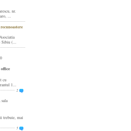
rescu, nr.
ro, ...
i recunoastere
Asociatia
Sibiu (...
20
office
t cu
rantul 1...
2
 sala
ii trebuie, mai
5