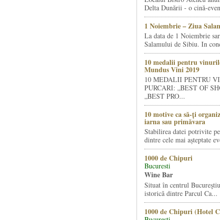
Delta Dunării - o cină-even
1 Noiembrie – Ziua Salam
La data de 1 Noiembrie sa
Salamului de Sibiu. In condi
10 medalii pentru vinuril
Mundus Vini 2019
10 MEDALII PENTRU V
PURCARI: „BEST OF SH
„BEST PRO...
10 motive ca să-ți organi
iarna sau primăvara
Stabilirea datei potrivite p
dintre cele mai așteptate ev
1000 de Chipuri
Bucuresti
Wine Bar
Situat în centrul Bucureştiu
istorică dintre Parcul Ca...
1000 de Chipuri (Hotel C
Bucuresti