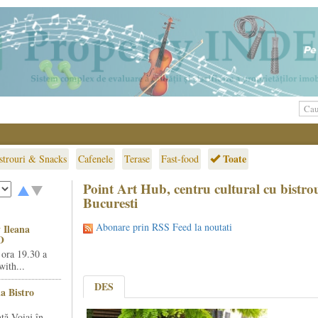
Toate
strouri & Snacks
Cafenele
Terase
Fast-food
Point Art Hub, centru cultural cu bistrou
Bucuresti
Abonare prin RSS Feed la noutati
 Ileana
O
 ora 19.30 a
ith...
DES
la Bistro
ță Voiaj în