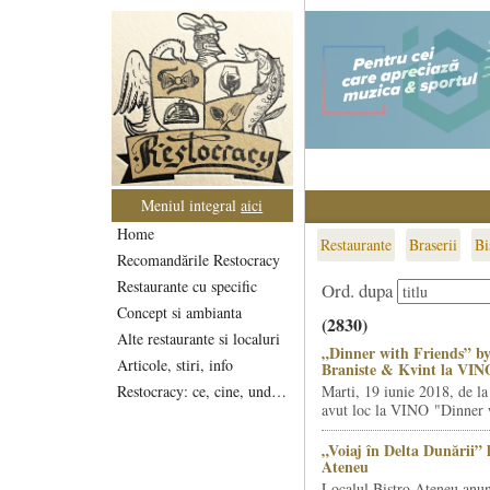
Meniul integral
aici
Home
Restaurante
Braserii
Bi
Recomandările Restocracy
Restaurante cu specific
Ord. dupa
Concept si ambianta
(2830)
Alte restaurante si localuri
„Dinner with Friends” by
Articole, stiri, info
Braniste & Kvint la VIN
Restocracy: ce, cine, unde...
Marti, 19 iunie 2018, de la
avut loc la VINO "Dinner w
„Voiaj în Delta Dunării” 
Ateneu
Localul Bistro Ateneu anun