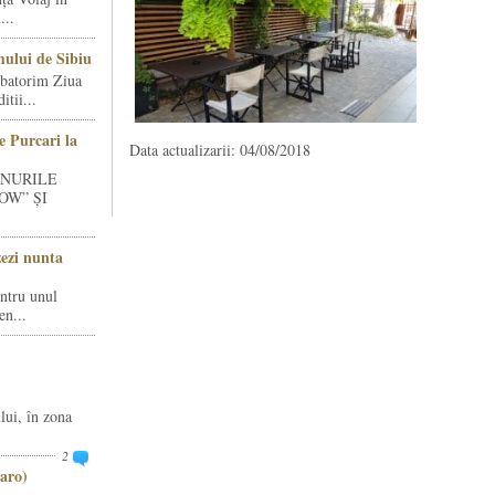
...
ului de Sibiu
rbatorim Ziua
tii...
e Purcari la
Data actualizarii: 04/08/2018
INURILE
OW” ȘI
zezi nunta
entru unul
en...
lui, în zona
2
aro)