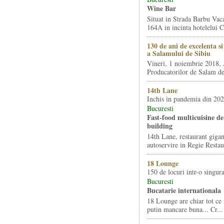
Wine Bar
Situat in Strada Barbu Vaca
164A in incinta hotelelui Ca
130 de ani de excelenta s
a Salamului de Sibiu
Vineri, 1 noiembrie 2018, 
Producatorilor de Salam de 
14th Lane
Inchis in pandemia din 20
Bucuresti
Fast-food multicuisine de 
building
14th Lane, restaurant gigan
autoservire in Regie Restau
18 Lounge
150 de locuri intr-o singura
Bucuresti
Bucatarie internationala
18 Lounge are chiar tot ce 
putin mancare buna... Cr...