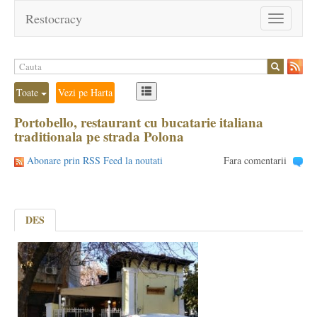
Restocracy
Toggle
navigation
Toate
Vezi pe Harta
Portobello, restaurant cu bucatarie italiana
traditionala pe strada Polona
Abonare prin RSS Feed la noutati
Fara comentarii
DES