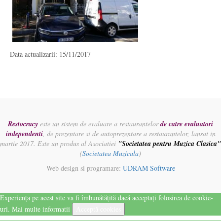
Data actualizarii: 15/11/2017
Restocracy
este un sistem de evaluare a restaurantelor
de catre evaluatori
independenti
, de prezentare si de autoprezentare a restaurantelor, lansat in
martie 2017. Este un produs al Asociatiei
"Societatea pentru Muzica Clasica"
(
Societatea Muzicala
)
Web design si programare:
UDRAM Software
Experiența pe acest site va fi îmbunătățită dacă acceptați folosirea de cookie-
uri.
Mai multe informatii
Acceptă cookies