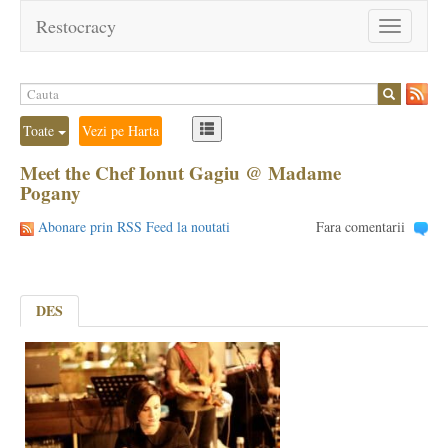
Restocracy
Toggle
navigation
Toate
Vezi pe Harta
Meet the Chef Ionut Gagiu @ Madame
Pogany
Abonare prin RSS Feed la noutati
Fara comentarii
DES