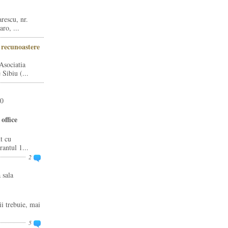
rescu, nr.
ro, ...
i recunoastere
Asociatia
Sibiu (...
20
office
t cu
rantul 1...
2
 sala
ii trebuie, mai
5