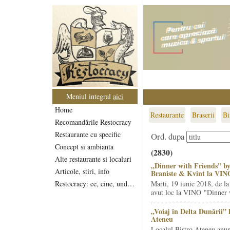
Meniul integral
aici
Home
Restaurante
Braserii
Bi
Recomandările Restocracy
Restaurante cu specific
Ord. dupa
Concept si ambianta
(2830)
Alte restaurante si localuri
„Dinner with Friends” by
Articole, stiri, info
Braniste & Kvint la VIN
Restocracy: ce, cine, unde...
Marti, 19 iunie 2018, de la
avut loc la VINO "Dinner w
„Voiaj în Delta Dunării” 
Ateneu
Localul Bistro Ateneu anun