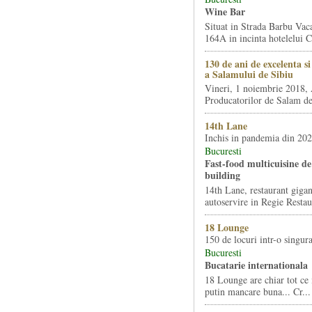
Wine Bar
Situat in Strada Barbu Vaca
164A in incinta hotelelui Ca
130 de ani de excelenta s
a Salamului de Sibiu
Vineri, 1 noiembrie 2018, 
Producatorilor de Salam de 
14th Lane
Inchis in pandemia din 20
Bucuresti
Fast-food multicuisine de 
building
14th Lane, restaurant gigan
autoservire in Regie Restau
18 Lounge
150 de locuri intr-o singura
Bucuresti
Bucatarie internationala
18 Lounge are chiar tot ce 
putin mancare buna... Cr...