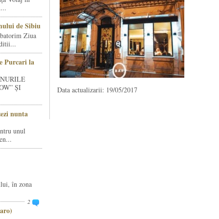
...
ului de Sibiu
rbatorim Ziua
tii...
e Purcari la
INURILE
OW” ȘI
Data actualizarii: 19/05/2017
zezi nunta
entru unul
en...
lui, în zona
2
aro)