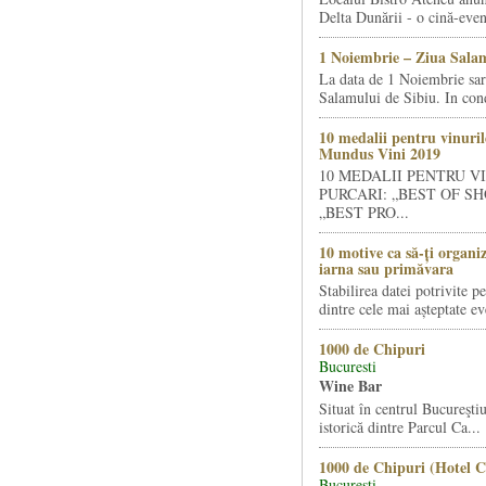
Delta Dunării - o cină-even
1 Noiembrie – Ziua Salam
La data de 1 Noiembrie sa
Salamului de Sibiu. In condi
10 medalii pentru vinuril
Mundus Vini 2019
10 MEDALII PENTRU V
PURCARI: „BEST OF SH
„BEST PRO...
10 motive ca să-ți organi
iarna sau primăvara
Stabilirea datei potrivite p
dintre cele mai așteptate ev
1000 de Chipuri
Bucuresti
Wine Bar
Situat în centrul Bucureştiu
istorică dintre Parcul Ca...
1000 de Chipuri (Hotel C
Bucuresti