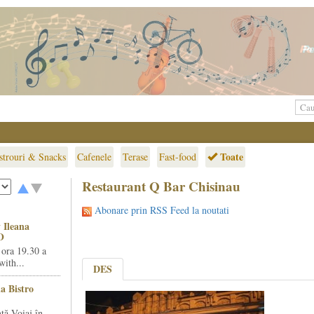
Toate
strouri & Snacks
Cafenele
Terase
Fast-food
Restaurant Q Bar Chisinau
Abonare prin RSS Feed la noutati
 Ileana
O
 ora 19.30 a
ith...
DES
la Bistro
ță Voiaj în