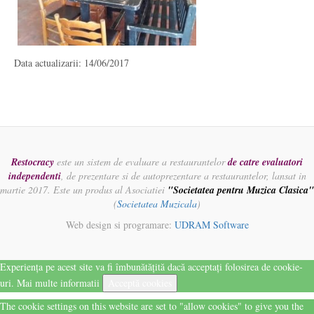
Data actualizarii: 14/06/2017
Restocracy
este un sistem de evaluare a restaurantelor
de catre evaluatori
independenti
, de prezentare si de autoprezentare a restaurantelor, lansat in
martie 2017. Este un produs al Asociatiei
"Societatea pentru Muzica Clasica"
(
Societatea Muzicala
)
Web design si programare:
UDRAM Software
Experiența pe acest site va fi îmbunătățită dacă acceptați folosirea de cookie-
uri.
Mai multe informatii
Acceptă cookies
The cookie settings on this website are set to "allow cookies" to give you the