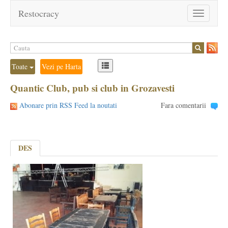
Restocracy
Toggle
navigation
Toate
Vezi pe Harta
Quantic Club, pub si club in Grozavesti
Abonare prin RSS Feed la noutati
Fara comentarii
DES