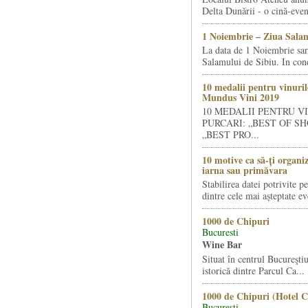
Delta Dunării - o cină-even
1 Noiembrie – Ziua Salam
La data de 1 Noiembrie sa
Salamului de Sibiu. In condi
10 medalii pentru vinuril
Mundus Vini 2019
10 MEDALII PENTRU V
PURCARI: „BEST OF SH
„BEST PRO...
10 motive ca să-ți organi
iarna sau primăvara
Stabilirea datei potrivite p
dintre cele mai așteptate ev
1000 de Chipuri
Bucuresti
Wine Bar
Situat în centrul Bucureştiu
istorică dintre Parcul Ca...
1000 de Chipuri (Hotel C
Bucuresti