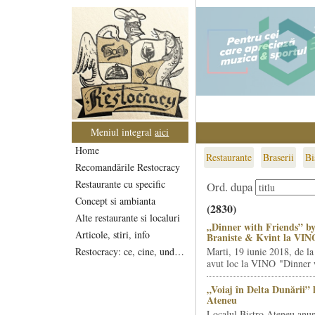
Meniul integral
aici
Home
Restaurante
Braserii
Bi
Recomandările Restocracy
Restaurante cu specific
Ord. dupa
Concept si ambianta
(2830)
Alte restaurante si localuri
„Dinner with Friends” by
Articole, stiri, info
Braniste & Kvint la VIN
Restocracy: ce, cine, unde...
Marti, 19 iunie 2018, de la
avut loc la VINO "Dinner w
„Voiaj în Delta Dunării” 
Ateneu
Localul Bistro Ateneu anun