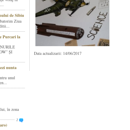
...
ului de Sibiu
rbatorim Ziua
tii...
e Purcari la
INURILE
OW” ȘI
Data actualizarii: 14/06/2017
zezi nunta
entru unul
en...
lui, în zona
2
aro)