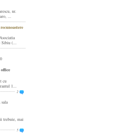
rescu, nr.
ro, ...
i recunoastere
Asociatia
Sibiu (...
20
office
t cu
rantul 1...
2
 sala
ii trebuie, mai
5