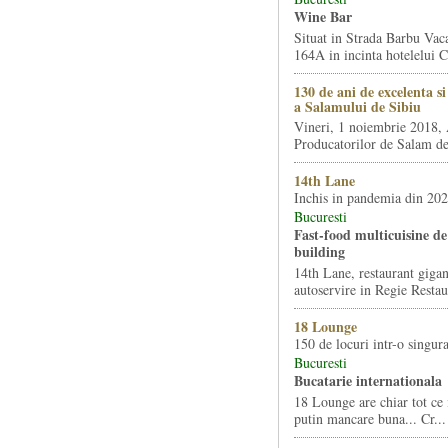
Wine Bar
Situat in Strada Barbu Vaca
164A in incinta hotelelui Ca
130 de ani de excelenta s
a Salamului de Sibiu
Vineri, 1 noiembrie 2018, 
Producatorilor de Salam de 
14th Lane
Inchis in pandemia din 20
Bucuresti
Fast-food multicuisine de 
building
14th Lane, restaurant gigan
autoservire in Regie Restau
18 Lounge
150 de locuri intr-o singura
Bucuresti
Bucatarie internationala
18 Lounge are chiar tot ce 
putin mancare buna... Cr...