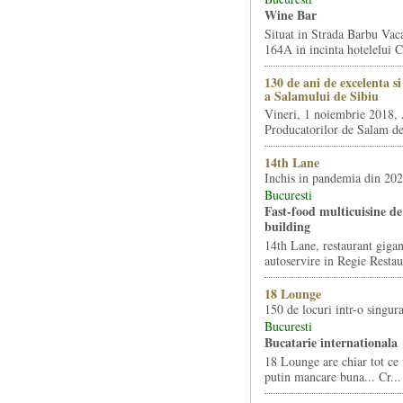
Wine Bar
Situat in Strada Barbu Vaca
164A in incinta hotelelui Ca
130 de ani de excelenta s
a Salamului de Sibiu
Vineri, 1 noiembrie 2018, 
Producatorilor de Salam de 
14th Lane
Inchis in pandemia din 20
Bucuresti
Fast-food multicuisine de 
building
14th Lane, restaurant gigan
autoservire in Regie Restau
18 Lounge
150 de locuri intr-o singura
Bucuresti
Bucatarie internationala
18 Lounge are chiar tot ce 
putin mancare buna... Cr...