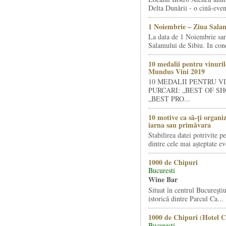
Delta Dunării - o cină-even
1 Noiembrie – Ziua Salam
La data de 1 Noiembrie sa
Salamului de Sibiu. In condi
10 medalii pentru vinuril
Mundus Vini 2019
10 MEDALII PENTRU V
PURCARI: „BEST OF SH
„BEST PRO...
10 motive ca să-ți organi
iarna sau primăvara
Stabilirea datei potrivite p
dintre cele mai așteptate ev
1000 de Chipuri
Bucuresti
Wine Bar
Situat în centrul Bucureştiu
istorică dintre Parcul Ca...
1000 de Chipuri (Hotel C
Bucuresti