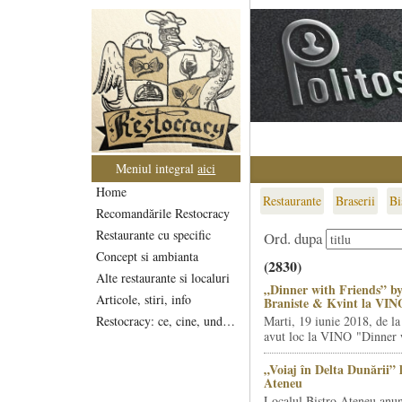
Meniul integral
aici
Home
Restaurante
Braserii
Bi
Recomandările Restocracy
Restaurante cu specific
Ord. dupa
Concept si ambianta
(2830)
Alte restaurante si localuri
„Dinner with Friends” by
Articole, stiri, info
Braniste & Kvint la VIN
Restocracy: ce, cine, unde...
Marti, 19 iunie 2018, de la
avut loc la VINO "Dinner w
„Voiaj în Delta Dunării” 
Ateneu
Localul Bistro Ateneu anun