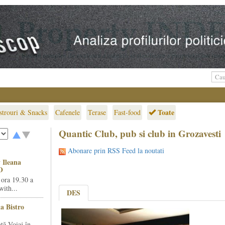
Toate
strouri & Snacks
Cafenele
Terase
Fast-food
Quantic Club, pub si club in Grozavesti
Abonare prin RSS Feed la noutati
 Ileana
O
 ora 19.30 a
ith...
DES
la Bistro
ță Voiaj în