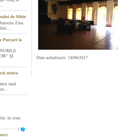
...
ului de Sibiu
rbatorim Ziua
tii...
e Purcari la
INURILE
OW” ȘI
Data actualizarii: 14/06/2017
zezi nunta
entru unul
en...
lui, în zona
2
aro)