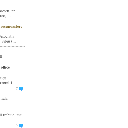
rescu, nr.
ro, ...
i recunoastere
Asociatia
Sibiu (...
20
office
t cu
rantul 1...
2
 sala
ii trebuie, mai
5