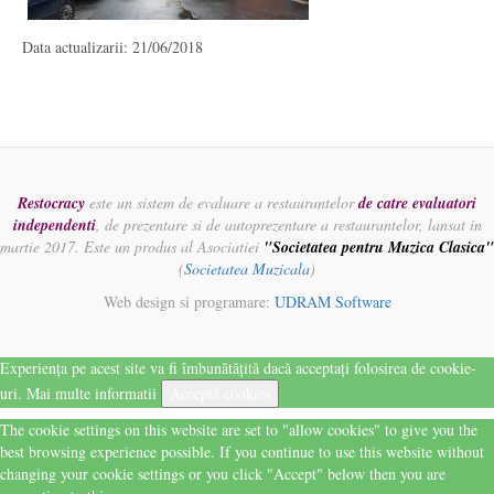
Data actualizarii: 21/06/2018
Restocracy
este un sistem de evaluare a restaurantelor
de catre evaluatori
independenti
, de prezentare si de autoprezentare a restaurantelor, lansat in
martie 2017. Este un produs al Asociatiei
"Societatea pentru Muzica Clasica"
(
Societatea Muzicala
)
Web design si programare:
UDRAM Software
Experiența pe acest site va fi îmbunătățită dacă acceptați folosirea de cookie-
uri.
Mai multe informatii
Acceptă cookies
The cookie settings on this website are set to "allow cookies" to give you the
best browsing experience possible. If you continue to use this website without
changing your cookie settings or you click "Accept" below then you are