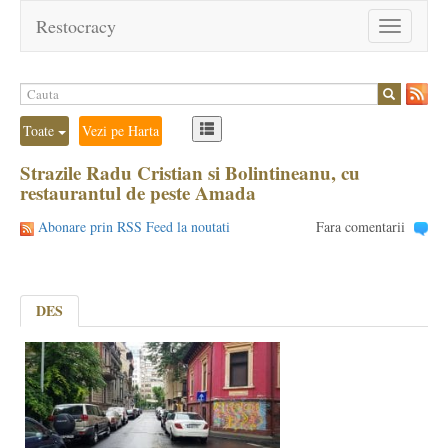
Restocracy
Toggle
navigation
Toate
Vezi pe Harta
Strazile Radu Cristian si Bolintineanu, cu
restaurantul de peste Amada
Abonare prin RSS Feed la noutati
Fara comentarii
DES