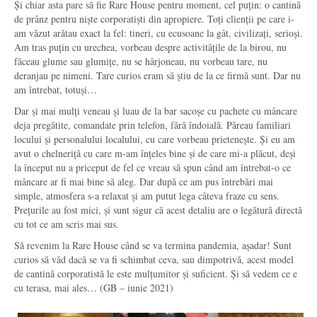
Și chiar asta pare să fie Rare House pentru moment, cel puțin: o cantină
de prânz pentru niște corporatiști din apropiere. Toți clienții pe care i-
am văzut arătau exact la fel: tineri, cu ecusoane la gât, civilizați, serioși.
Am tras puțin cu urechea, vorbeau despre activitățile de la birou, nu
făceau glume sau glumițe, nu se hârjoneau, nu vorbeau tare, nu
deranjau pe nimeni. Tare curios eram să știu de la ce firmă sunt. Dar nu
am întrebat, totuși…
Dar și mai mulți veneau și luau de la bar sacoșe cu pachete cu mâncare
deja pregătite, comandate prin telefon, fără îndoială. Păreau familiari
locului și personalului localului, cu care vorbeau prietenește. Și eu am
avut o chelneriță cu care m-am înțeles bine și de care mi-a plăcut, deși
la început nu a priceput de fel ce vreau să spun când am întrebat-o ce
mâncare ar fi mai bine să aleg. Dar după ce am pus întrebări mai
simple, atmosfera s-a relaxat și am putut lega câteva fraze cu sens.
Prețurile au fost mici, și sunt sigur că acest detaliu are o legătură directă
cu tot ce am scris mai sus.
Să revenim la Rare House când se va termina pandemia, așadar! Sunt
curios să văd dacă se va fi schimbat ceva, sau dimpotrivă, acest model
de cantină corporatistă le este mulțumitor și suficient. Și să vedem ce e
cu terasa, mai ales… (GB – iunie 2021)