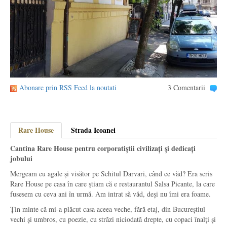
Abonare prin RSS Feed la noutati
3 Comentarii
Rare House
Strada Icoanei
Cantina Rare House pentru corporatiștii civilizați și dedicați
jobului
Mergeam eu agale și visător pe Schitul Darvari, când ce văd? Era scris
Rare House pe casa în care știam că e restaurantul Salsa Picante, la care
fusesem cu ceva ani în urmă. Am intrat să văd, deși nu îmi era foame.
Țin minte că mi-a plăcut casa aceea veche, fără etaj, din Bucureștiul
vechi și umbros, cu poezie, cu străzi niciodată drepte, cu copaci înalți și