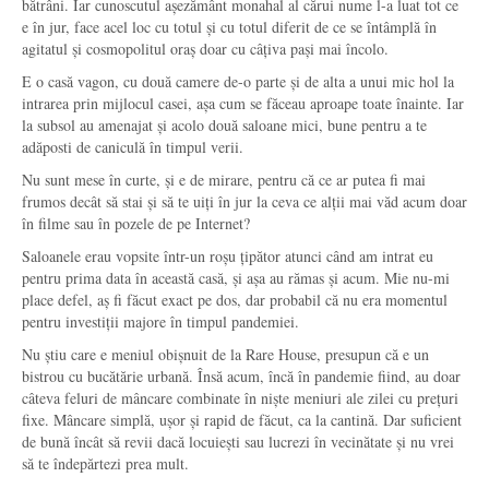
bătrâni. Iar cunoscutul așezământ monahal al cărui nume l-a luat tot ce
e în jur, face acel loc cu totul și cu totul diferit de ce se întâmplă în
agitatul și cosmopolitul oraș doar cu câțiva pași mai încolo.
E o casă vagon, cu două camere de-o parte și de alta a unui mic hol la
intrarea prin mijlocul casei, așa cum se făceau aproape toate înainte. Iar
la subsol au amenajat și acolo două saloane mici, bune pentru a te
adăposti de caniculă în timpul verii.
Nu sunt mese în curte, și e de mirare, pentru că ce ar putea fi mai
frumos decât să stai și să te uiți în jur la ceva ce alții mai văd acum doar
în filme sau în pozele de pe Internet?
Saloanele erau vopsite într-un roșu țipător atunci când am intrat eu
pentru prima data în această casă, și așa au rămas și acum. Mie nu-mi
place defel, aș fi făcut exact pe dos, dar probabil că nu era momentul
pentru investiții majore în timpul pandemiei.
Nu știu care e meniul obișnuit de la Rare House, presupun că e un
bistrou cu bucătărie urbană. Însă acum, încă în pandemie fiind, au doar
câteva feluri de mâncare combinate în niște meniuri ale zilei cu prețuri
fixe. Mâncare simplă, ușor și rapid de făcut, ca la cantină. Dar suficient
de bună încât să revii dacă locuiești sau lucrezi în vecinătate și nu vrei
să te îndepărtezi prea mult.