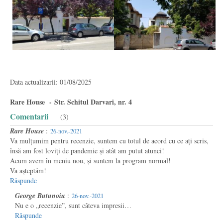
Data actualizarii: 01/08/2025
Rare House - Str. Schitul Darvari, nr. 4
Comentarii
(3)
Rare House
:
26-nov.-2021
Va mulțumim pentru recenzie, suntem cu totul de acord cu ce ați scris,
însă am fost loviți de pandemie și atât am putut atunci!
Acum avem în meniu nou, și suntem la program normal!
Va așteptăm!
Răspunde
George Butunoiu
:
26-nov.-2021
Nu e o „recenzie”, sunt câteva impresii…
Răspunde