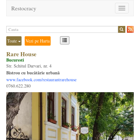
Restocracy
Toggle
navigation
Toate
Vezi pe Harta
Rare House
Bucuresti
Str. Schitul Darvari, nr. 4
Bistrou cu bucătărie urbană
www.facebook.com/restaurantrarehouse
0760.622.280