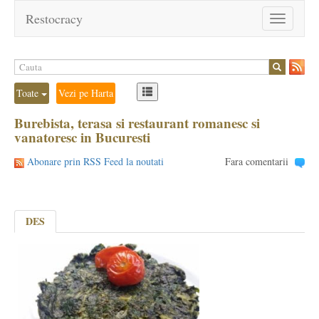
Restocracy
Toggle
navigation
Toate
Vezi pe Harta
Burebista, terasa si restaurant romanesc si
vanatoresc in Bucuresti
Abonare prin RSS Feed la noutati
Fara comentarii
DES