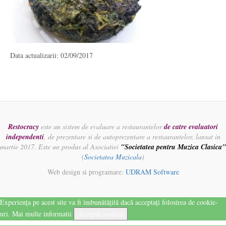
Data actualizarii: 02/09/2017
Restocracy
este un sistem de evaluare a restaurantelor
de catre evaluatori
independenti
, de prezentare si de autoprezentare a restaurantelor, lansat in
martie 2017. Este un produs al Asociatiei
"Societatea pentru Muzica Clasica"
(
Societatea Muzicala
)
Web design si programare:
UDRAM Software
Experiența pe acest site va fi îmbunătățită dacă acceptați folosirea de cookie-
uri.
Mai multe informatii
Acceptă cookies