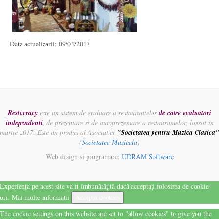
Data actualizarii: 09/04/2017
Restocracy
este un sistem de evaluare a restaurantelor
de catre evaluatori
independenti
, de prezentare si de autoprezentare a restaurantelor, lansat in
martie 2017. Este un produs al Asociatiei
"Societatea pentru Muzica Clasica"
(
Societatea Muzicala
)
Web design si programare:
UDRAM Software
Experiența pe acest site va fi îmbunătățită dacă acceptați folosirea de cookie-
uri.
Mai multe informatii
Acceptă cookies
The cookie settings on this website are set to "allow cookies" to give you the