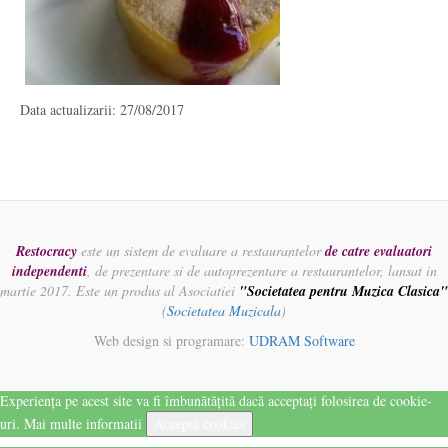
Data actualizarii: 27/08/2017
Restocracy
este un sistem de evaluare a restaurantelor
de catre evaluatori
independenti
, de prezentare si de autoprezentare a restaurantelor, lansat in
martie 2017. Este un produs al Asociatiei
"Societatea pentru Muzica Clasica"
(
Societatea Muzicala
)
Web design si programare:
UDRAM Software
Experiența pe acest site va fi îmbunătățită dacă acceptați folosirea de cookie-
uri.
Mai multe informatii
Acceptă cookies