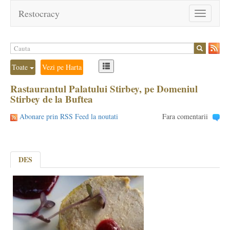
Restocracy
Toggle
navigation
Toate
Vezi pe Harta
Rastaurantul Palatului Stirbey, pe Domeniul
Stirbey de la Buftea
Abonare prin RSS Feed la noutati
Fara comentarii
DES