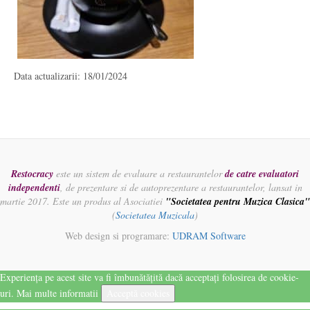
Data actualizarii: 18/01/2024
Restocracy
este un sistem de evaluare a restaurantelor
de catre evaluatori
independenti
, de prezentare si de autoprezentare a restaurantelor, lansat in
martie 2017. Este un produs al Asociatiei
"Societatea pentru Muzica Clasica"
(
Societatea Muzicala
)
Web design si programare:
UDRAM Software
Experiența pe acest site va fi îmbunătățită dacă acceptați folosirea de cookie-
uri.
Mai multe informatii
Acceptă cookies