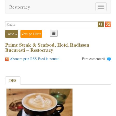
Restocracy
Toggle
navigation
Toate
Vezi pe Harta
Prime Steak & Seafood, Hotel Radisson
Bucuresti – Restocracy
Abonare prin RSS Feed la noutati
Fara comentarii
DES