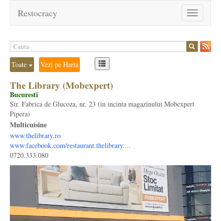
Restocracy
Toggle
navigation
Toate
Vezi pe Harta
The Library (Mobexpert)
Bucuresti
Str. Fabrica de Glucoza, nr. 23 (in incinta magazinului Mobexpert
Pipera)
Multicuisine
www.thelibrary.ro
www.facebook.com/restaurant.thelibrary....
0720.333.080