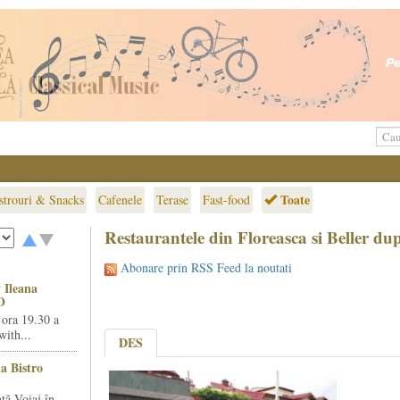
Toate
strouri & Snacks
Cafenele
Terase
Fast-food
Restaurantele din Floreasca si Beller d
Abonare prin RSS Feed la noutati
 Ileana
O
 ora 19.30 a
ith...
DES
la Bistro
ță Voiaj în