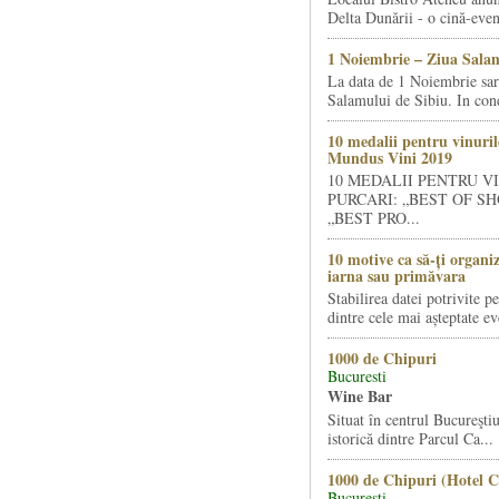
Delta Dunării - o cină-even
1 Noiembrie – Ziua Salam
La data de 1 Noiembrie sa
Salamului de Sibiu. In condi
10 medalii pentru vinuril
Mundus Vini 2019
10 MEDALII PENTRU V
PURCARI: „BEST OF SH
„BEST PRO...
10 motive ca să-ți organi
iarna sau primăvara
Stabilirea datei potrivite p
dintre cele mai așteptate ev
1000 de Chipuri
Bucuresti
Wine Bar
Situat în centrul Bucureştiu
istorică dintre Parcul Ca...
1000 de Chipuri (Hotel C
Bucuresti