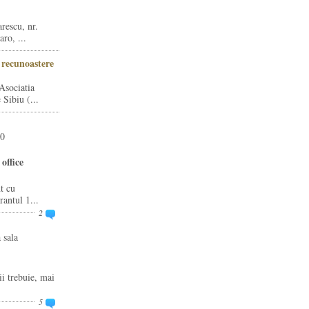
rescu, nr.
ro, ...
i recunoastere
Asociatia
Sibiu (...
20
office
t cu
rantul 1...
2
 sala
ii trebuie, mai
5