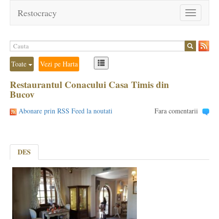
Restocracy
Toggle
navigation
Toate
Vezi pe Harta
Restaurantul Conacului Casa Timis din
Bucov
Abonare prin RSS Feed la noutati
Fara comentarii
DES