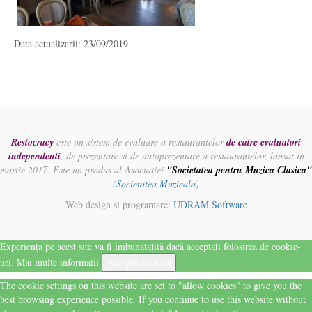
Data actualizarii: 23/09/2019
Restocracy
este un sistem de evaluare a restaurantelor
de catre evaluatori
independenti
, de prezentare si de autoprezentare a restaurantelor, lansat in
martie 2017. Este un produs al Asociatiei
"Societatea pentru Muzica Clasica"
(
Societatea Muzicala
)
Web design si programare:
UDRAM Software
Experiența pe acest site va fi îmbunătățită dacă acceptați folosirea de cookie-
uri.
Mai multe informatii
Acceptă cookies
The cookie settings on this website are set to "allow cookies" to give you the
best browsing experience possible. If you continue to use this website without