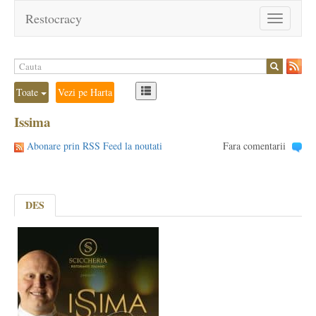
Restocracy
Toggle
navigation
Toate
Vezi pe Harta
Issima
Abonare prin RSS Feed la noutati
Fara comentarii
DES