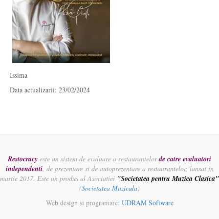
Issima
Data actualizarii: 23/02/2024
Restocracy
este un sistem de evaluare a restaurantelor
de catre evaluatori
independenti
, de prezentare si de autoprezentare a restaurantelor, lansat in
martie 2017. Este un produs al Asociatiei
"Societatea pentru Muzica Clasica"
(
Societatea Muzicala
)
Web design si programare:
UDRAM Software