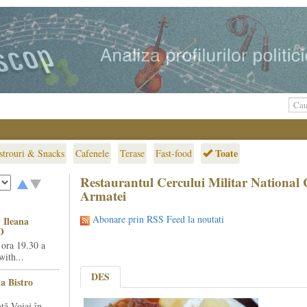
Toate
strouri & Snacks
Cafenele
Terase
Fast-food
Restaurantul Cercului Militar National 
Armatei
Abonare prin RSS Feed la noutati
 Ileana
O
 ora 19.30 a
ith...
DES
la Bistro
ță Voiaj în