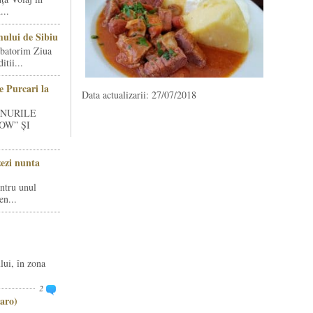
...
ului de Sibiu
rbatorim Ziua
tii...
e Purcari la
Data actualizarii: 27/07/2018
INURILE
OW” ȘI
zezi nunta
entru unul
en...
lui, în zona
2
aro)