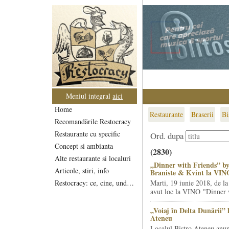
Meniul integral
aici
Home
Restaurante
Braserii
Bi
Recomandările Restocracy
Restaurante cu specific
Ord. dupa
Concept si ambianta
(2830)
Alte restaurante si localuri
„Dinner with Friends” by
Articole, stiri, info
Braniste & Kvint la VIN
Restocracy: ce, cine, unde...
Marti, 19 iunie 2018, de la
avut loc la VINO "Dinner w
„Voiaj în Delta Dunării” 
Ateneu
Localul Bistro Ateneu anun