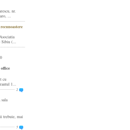
rescu, nr.
ro, ...
i recunoastere
Asociatia
Sibiu (...
20
office
t cu
rantul 1...
2
 sala
ii trebuie, mai
5