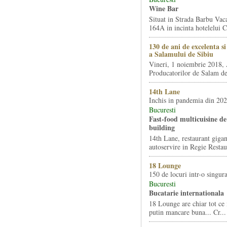
Wine Bar
Situat in Strada Barbu Vaca
164A in incinta hotelelui Ca
130 de ani de excelenta s
a Salamului de Sibiu
Vineri, 1 noiembrie 2018, 
Producatorilor de Salam de 
14th Lane
Inchis in pandemia din 20
Bucuresti
Fast-food multicuisine de 
building
14th Lane, restaurant gigan
autoservire in Regie Restau
18 Lounge
150 de locuri intr-o singura
Bucuresti
Bucatarie internationala
18 Lounge are chiar tot ce 
putin mancare buna... Cr...