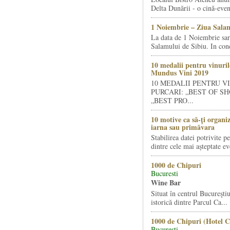
Delta Dunării - o cină-even
1 Noiembrie – Ziua Salam
La data de 1 Noiembrie sa
Salamului de Sibiu. In condi
10 medalii pentru vinuril
Mundus Vini 2019
10 MEDALII PENTRU V
PURCARI: „BEST OF SH
„BEST PRO...
10 motive ca să-ți organi
iarna sau primăvara
Stabilirea datei potrivite p
dintre cele mai așteptate ev
1000 de Chipuri
Bucuresti
Wine Bar
Situat în centrul Bucureştiu
istorică dintre Parcul Ca...
1000 de Chipuri (Hotel C
Bucuresti