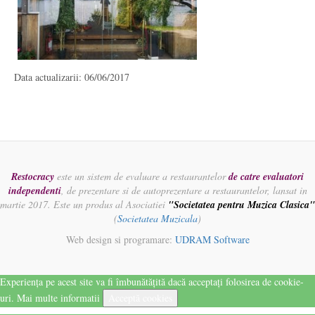
Data actualizarii: 06/06/2017
Restocracy
este un sistem de evaluare a restaurantelor
de catre evaluatori
independenti
, de prezentare si de autoprezentare a restaurantelor, lansat in
martie 2017. Este un produs al Asociatiei
"Societatea pentru Muzica Clasica"
(
Societatea Muzicala
)
Web design si programare:
UDRAM Software
Experiența pe acest site va fi îmbunătățită dacă acceptați folosirea de cookie-
uri.
Mai multe informatii
Acceptă cookies