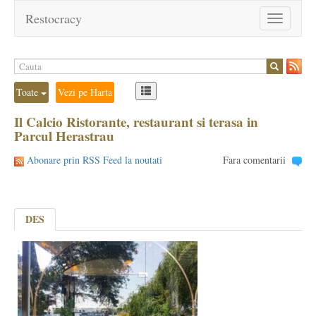
Restocracy
Toggle
navigation
Toate
Vezi pe Harta
Il Calcio Ristorante, restaurant si terasa in
Parcul Herastrau
Abonare prin RSS Feed la noutati
Fara comentarii
DES