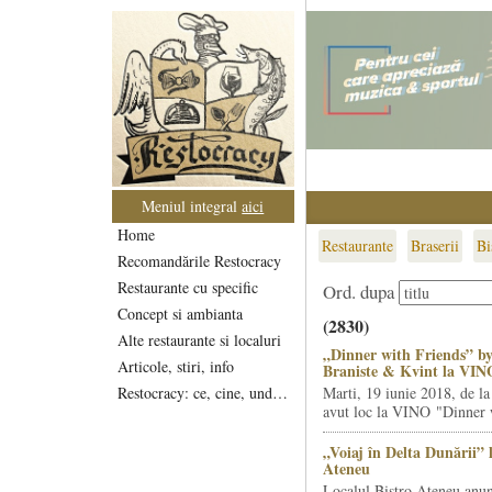
Meniul integral
aici
Home
Restaurante
Braserii
Bi
Recomandările Restocracy
Restaurante cu specific
Ord. dupa
Concept si ambianta
(2830)
Alte restaurante si localuri
„Dinner with Friends” by
Articole, stiri, info
Braniste & Kvint la VIN
Restocracy: ce, cine, unde...
Marti, 19 iunie 2018, de la
avut loc la VINO "Dinner w
„Voiaj în Delta Dunării” 
Ateneu
Localul Bistro Ateneu anun