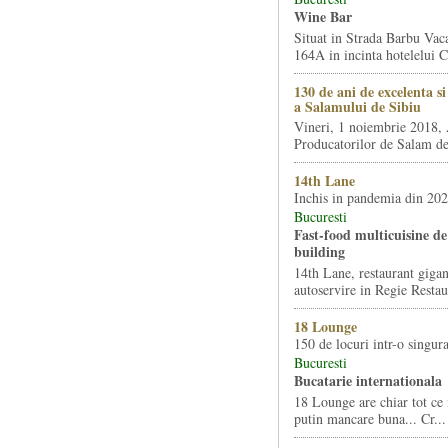
Wine Bar
Situat in Strada Barbu Vaca
164A in incinta hotelelui Ca
130 de ani de excelenta s
a Salamului de Sibiu
Vineri, 1 noiembrie 2018, 
Producatorilor de Salam de 
14th Lane
Inchis in pandemia din 20
Bucuresti
Fast-food multicuisine de 
building
14th Lane, restaurant gigan
autoservire in Regie Restau
18 Lounge
150 de locuri intr-o singura
Bucuresti
Bucatarie internationala
18 Lounge are chiar tot ce 
putin mancare buna... Cr...