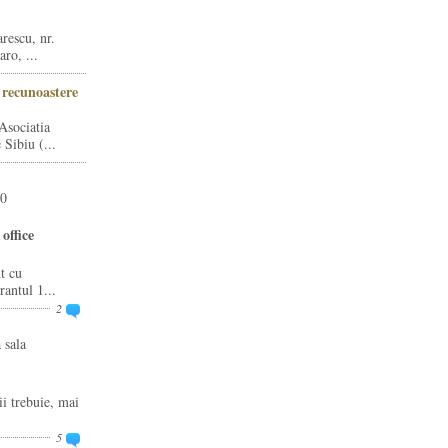
rescu, nr.
ro, ...
i recunoastere
Asociatia
Sibiu (...
20
office
t cu
rantul 1...
2
 sala
ii trebuie, mai
5