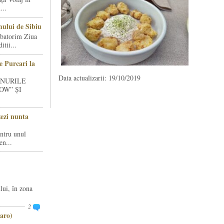
...
ului de Sibiu
rbatorim Ziua
tii...
e Purcari la
Data actualizarii: 19/10/2019
INURILE
OW” ȘI
zezi nunta
entru unul
en...
lui, în zona
2
aro)