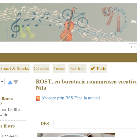
Toate
strouri & Snacks
Cafenele
Terase
Fast-food
ROST, cu bucatarie romaneasca creativ
Nita
Abonare prin RSS Feed la noutati
 Ileana
O
 ora 19.30 a
ith...
DES
la Bistro
ță Voiaj în