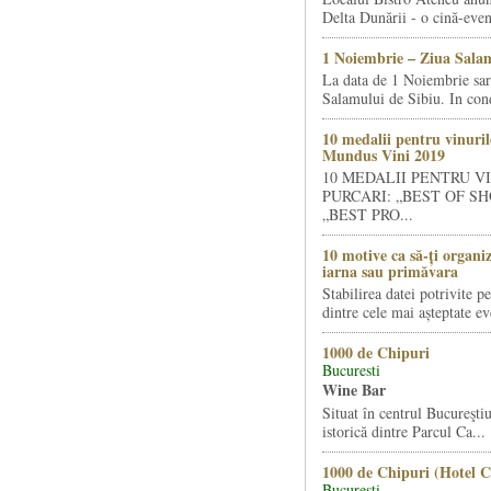
Delta Dunării - o cină-even
1 Noiembrie – Ziua Salam
La data de 1 Noiembrie sa
Salamului de Sibiu. In condi
10 medalii pentru vinuril
Mundus Vini 2019
10 MEDALII PENTRU V
PURCARI: „BEST OF SH
„BEST PRO...
10 motive ca să-ți organi
iarna sau primăvara
Stabilirea datei potrivite p
dintre cele mai așteptate ev
1000 de Chipuri
Bucuresti
Wine Bar
Situat în centrul Bucureştiu
istorică dintre Parcul Ca...
1000 de Chipuri (Hotel C
Bucuresti