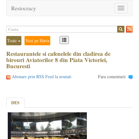
Restocracy
Toggle
navigation
Toate
Vezi pe Harta
Restaurantele si cafenelele din cladirea de
birouri Aviatorilor 8 din Piata Victoriei,
Bucuresti
Abonare prin RSS Feed la noutati
Fara comentarii
DES