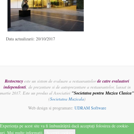
Data actualizarii: 20/10/2017
Restocracy
este un sistem de evaluare a restaurantelor
de catre evaluatori
independenti
, de prezentare si de autoprezentare a restaurantelor, lansat in
martie 2017. Este un produs al Asociatiei
"Societatea pentru Muzica Clasica"
(
Societatea Muzicala
)
Web design si programare:
UDRAM Software
Experiența pe acest site va fi îmbunătățită dacă acceptați folosirea de cookie-
uri.
Mai multe informatii
Acceptă cookies