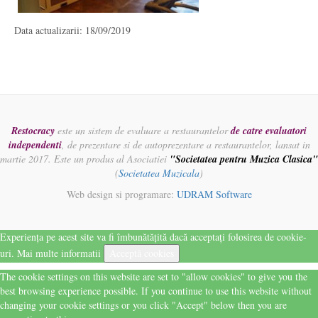
Data actualizarii: 18/09/2019
Restocracy
este un sistem de evaluare a restaurantelor
de catre evaluatori
independenti
, de prezentare si de autoprezentare a restaurantelor, lansat in
martie 2017. Este un produs al Asociatiei
"Societatea pentru Muzica Clasica"
(
Societatea Muzicala
)
Web design si programare:
UDRAM Software
Experiența pe acest site va fi îmbunătățită dacă acceptați folosirea de cookie-
uri.
Mai multe informatii
Acceptă cookies
The cookie settings on this website are set to "allow cookies" to give you the
best browsing experience possible. If you continue to use this website without
changing your cookie settings or you click "Accept" below then you are