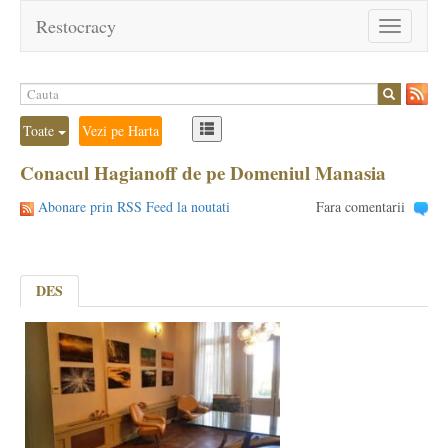
Restocracy
Toggle
navigation
Toate
Vezi pe Harta
Conacul Hagianoff de pe Domeniul Manasia
Abonare prin RSS Feed la noutati
Fara comentarii
DES