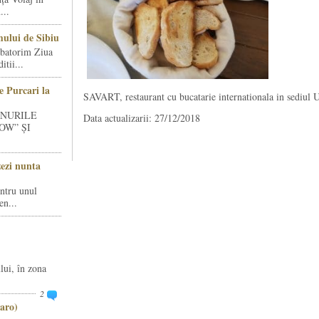
...
ului de Sibiu
rbatorim Ziua
tii...
e Purcari la
SAVART, restaurant cu bucatarie internationala in sediul
INURILE
Data actualizarii: 27/12/2018
OW” ȘI
zezi nunta
entru unul
en...
lui, în zona
2
aro)