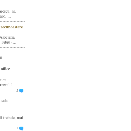
rescu, nr.
ro, ...
i recunoastere
Asociatia
Sibiu (...
20
office
t cu
rantul 1...
2
 sala
ii trebuie, mai
5