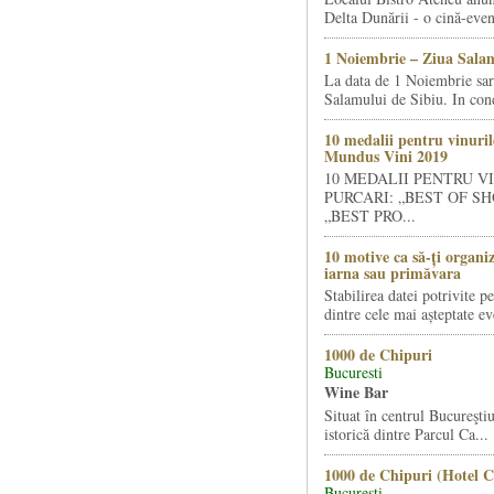
Delta Dunării - o cină-even
1 Noiembrie – Ziua Salam
La data de 1 Noiembrie sa
Salamului de Sibiu. In condi
10 medalii pentru vinuril
Mundus Vini 2019
10 MEDALII PENTRU V
PURCARI: „BEST OF SH
„BEST PRO...
10 motive ca să-ți organi
iarna sau primăvara
Stabilirea datei potrivite p
dintre cele mai așteptate ev
1000 de Chipuri
Bucuresti
Wine Bar
Situat în centrul Bucureştiu
istorică dintre Parcul Ca...
1000 de Chipuri (Hotel C
Bucuresti