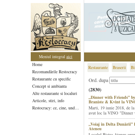
Meniul integral
aici
Home
Restaurante
Braserii
Bi
Recomandările Restocracy
Restaurante cu specific
Ord. dupa
Concept si ambianta
(2830)
Alte restaurante si localuri
„Dinner with Friends” by
Articole, stiri, info
Braniste & Kvint la VIN
Restocracy: ce, cine, unde...
Marti, 19 iunie 2018, de la
avut loc la VINO "Dinner w
„Voiaj în Delta Dunării” 
Ateneu
Localul Bistro Ateneu anun