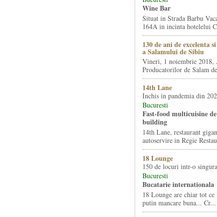
Wine Bar
Situat in Strada Barbu Vaca
164A in incinta hotelelui Ca
130 de ani de excelenta s
a Salamului de Sibiu
Vineri, 1 noiembrie 2018, 
Producatorilor de Salam de 
14th Lane
Inchis in pandemia din 20
Bucuresti
Fast-food multicuisine de 
building
14th Lane, restaurant gigan
autoservire in Regie Restau
18 Lounge
150 de locuri intr-o singura
Bucuresti
Bucatarie internationala
18 Lounge are chiar tot ce 
putin mancare buna... Cr...