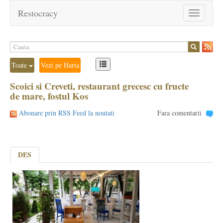
Restocracy
Toggle
navigation
Toate
Vezi pe Harta
Scoici si Creveti, restaurant grecesc cu fructe
de mare, fostul Kos
Abonare prin RSS Feed la noutati
Fara comentarii
DES