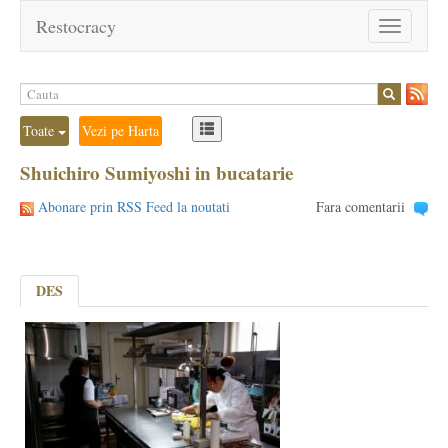
Restocracy
Toggle
navigation
Toate
Vezi pe Harta
Shuichiro Sumiyoshi in bucatarie
Abonare prin RSS Feed la noutati
Fara comentarii
DES