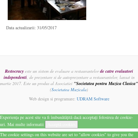
Data actualizarii: 31/05/2017
Restocracy
este un sistem de evaluare a restaurantelor
de catre evaluatori
independenti
, de prezentare si de autoprezentare a restaurantelor, lansat in
martie 2017. Este un produs al Asociatiei
"Societatea pentru Muzica Clasica"
(
Societatea Muzicala
)
Web design si programare:
UDRAM Software
Experiența pe acest site va fi îmbunătățită dacă acceptați folosirea de cookie-
uri.
Mai multe informatii
Acceptă cookies
The cookie settings on this website are set to "allow cookies" to give you the