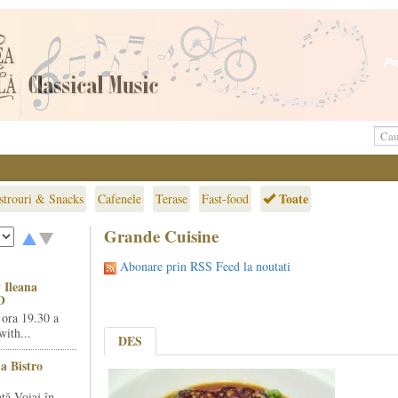
Toate
strouri & Snacks
Cafenele
Terase
Fast-food
Grande Cuisine
Abonare prin RSS Feed la noutati
 Ileana
O
 ora 19.30 a
ith...
DES
la Bistro
ță Voiaj în