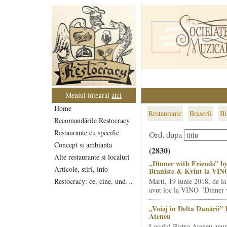
Meniul integral
aici
Home
Restaurante
Braserii
Bi
Recomandările Restocracy
Restaurante cu specific
Ord. dupa
Concept si ambianta
(2830)
Alte restaurante si localuri
„Dinner with Friends” by
Articole, stiri, info
Braniste & Kvint la VIN
Restocracy: ce, cine, unde...
Marti, 19 iunie 2018, de la
avut loc la VINO "Dinner w
„Voiaj în Delta Dunării” 
Ateneu
Localul Bistro Ateneu anun