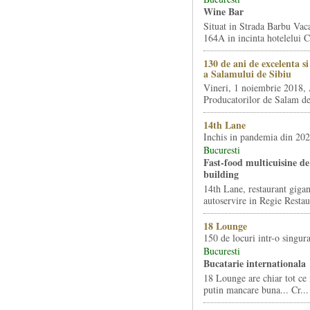
Wine Bar
Situat in Strada Barbu Vaca
164A in incinta hotelelui Ca
130 de ani de excelenta s
a Salamului de Sibiu
Vineri, 1 noiembrie 2018, 
Producatorilor de Salam de 
14th Lane
Inchis in pandemia din 20
Bucuresti
Fast-food multicuisine de 
building
14th Lane, restaurant gigan
autoservire in Regie Restau
18 Lounge
150 de locuri intr-o singura
Bucuresti
Bucatarie internationala
18 Lounge are chiar tot ce 
putin mancare buna... Cr...