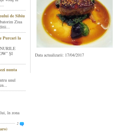
...
ului de Sibiu
rbatorim Ziua
tii...
e Purcari la
INURILE
OW” ȘI
Data actualizarii: 17/04/2017
zezi nunta
entru unul
en...
lui, în zona
2
aro)