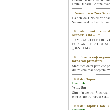
Delta Dunării - o cină-even
1 Noiembrie – Ziua Salam
La data de 1 Noiembrie sa
Salamului de Sibiu. In condi
10 medalii pentru vinuril
Mundus Vini 2019
10 MEDALII PENTRU V
PURCARI: „BEST OF SH
„BEST PRO...
10 motive ca să-ți organi
iarna sau primăvara
Stabilirea datei potrivite p
dintre cele mai așteptate ev
1000 de Chipuri
Bucuresti
Wine Bar
Situat în centrul Bucureştiu
istorică dintre Parcul Ca...
1000 de Chipuri (Hotel C
Bucuresti