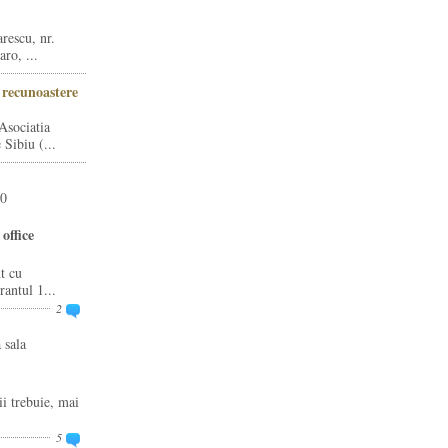
rescu, nr.
ro, ...
i recunoastere
Asociatia
Sibiu (...
20
office
t cu
rantul 1...
2
 sala
ii trebuie, mai
5