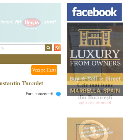
Vezi pe Harta
onstantin Turculet
Fara comentarii