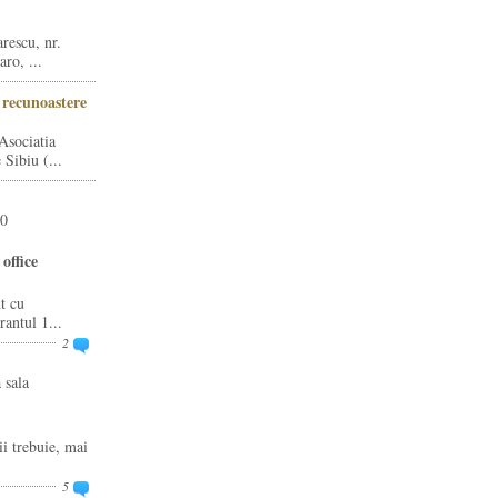
rescu, nr.
ro, ...
i recunoastere
Asociatia
Sibiu (...
20
office
t cu
rantul 1...
2
 sala
ii trebuie, mai
5