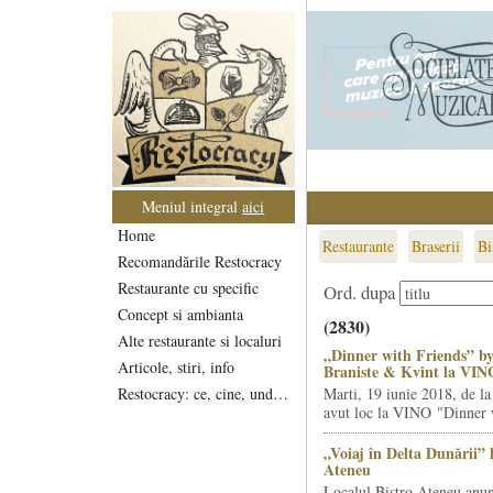
Meniul integral
aici
Home
Restaurante
Braserii
Bi
Recomandările Restocracy
Restaurante cu specific
Ord. dupa
Concept si ambianta
(2830)
Alte restaurante si localuri
„Dinner with Friends” by
Articole, stiri, info
Braniste & Kvint la VIN
Restocracy: ce, cine, unde...
Marti, 19 iunie 2018, de la
avut loc la VINO "Dinner w
„Voiaj în Delta Dunării” 
Ateneu
Localul Bistro Ateneu anun