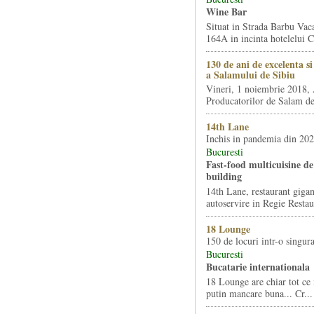
Wine Bar
Situat in Strada Barbu Vaca
164A in incinta hotelelui Ca
130 de ani de excelenta s
a Salamului de Sibiu
Vineri, 1 noiembrie 2018, 
Producatorilor de Salam de 
14th Lane
Inchis in pandemia din 20
Bucuresti
Fast-food multicuisine de 
building
14th Lane, restaurant gigan
autoservire in Regie Restau
18 Lounge
150 de locuri intr-o singura
Bucuresti
Bucatarie internationala
18 Lounge are chiar tot ce 
putin mancare buna... Cr...