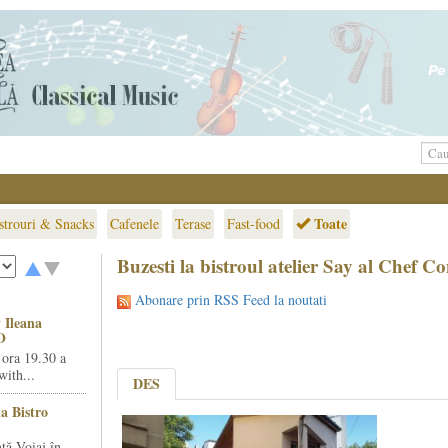
Toate
strouri & Snacks
Cafenele
Terase
Fast-food
Buzesti la bistroul atelier Say al Chef C
Abonare prin RSS Feed la noutati
 Ileana
O
 ora 19.30 a
ith...
DES
la Bistro
ță Voiaj în