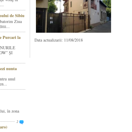
...
ului de Sibiu
rbatorim Ziua
tii...
e Purcari la
Data actualizarii: 11/08/2018
INURILE
OW” ȘI
zezi nunta
entru unul
en...
lui, în zona
2
aro)