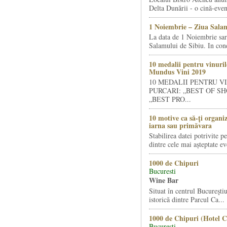
Delta Dunării - o cină-even
1 Noiembrie – Ziua Salam
La data de 1 Noiembrie sa
Salamului de Sibiu. In condi
10 medalii pentru vinuril
Mundus Vini 2019
10 MEDALII PENTRU V
PURCARI: „BEST OF SH
„BEST PRO...
10 motive ca să-ți organi
iarna sau primăvara
Stabilirea datei potrivite p
dintre cele mai așteptate ev
1000 de Chipuri
Bucuresti
Wine Bar
Situat în centrul Bucureştiu
istorică dintre Parcul Ca...
1000 de Chipuri (Hotel C
Bucuresti