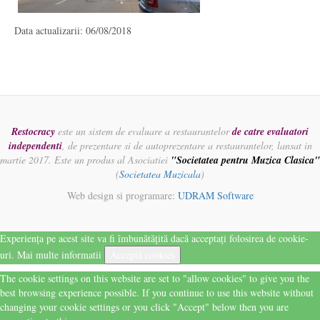
Data actualizarii: 06/08/2018
Restocracy
este un sistem de evaluare a restaurantelor
de catre evaluatori
independenti
, de prezentare si de autoprezentare a restaurantelor, lansat in
martie 2017. Este un produs al Asociatiei
"Societatea pentru Muzica Clasica"
(
Societatea Muzicala
)
Web design si programare:
UDRAM Software
Experiența pe acest site va fi îmbunătățită dacă acceptați folosirea de cookie-
uri.
Mai multe informatii
Acceptă cookies
The cookie settings on this website are set to "allow cookies" to give you the
best browsing experience possible. If you continue to use this website without
changing your cookie settings or you click "Accept" below then you are