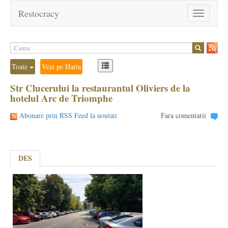
Restocracy
Toggle
navigation
Toate
Vezi pe Harta
Str Clucerului la restaurantul Oliviers de la
hotelul Arc de Triomphe
Abonare prin RSS Feed la noutati
Fara comentarii
DES