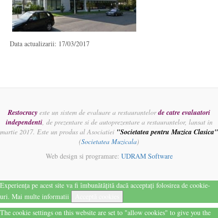
Data actualizarii: 17/03/2017
Restocracy
este un sistem de evaluare a restaurantelor
de catre evaluatori
independenti
, de prezentare si de autoprezentare a restaurantelor, lansat in
martie 2017. Este un produs al Asociatiei
"Societatea pentru Muzica Clasica"
(
Societatea Muzicala
)
Web design si programare:
UDRAM Software
Experiența pe acest site va fi îmbunătățită dacă acceptați folosirea de cookie-
uri.
Mai multe informatii
Acceptă cookies
The cookie settings on this website are set to "allow cookies" to give you the