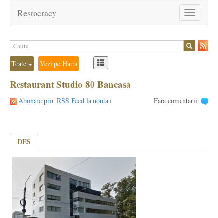
Restocracy
Toggle
navigation
Toate
Vezi pe Harta
Restaurant Studio 80 Baneasa
Abonare prin RSS Feed la noutati
Fara comentarii
DES