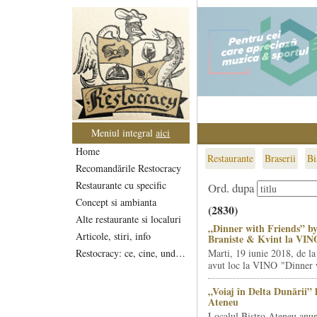
Meniul integral
aici
Home
Restaurante
Braserii
Bi
Recomandările Restocracy
Restaurante cu specific
Ord. dupa
Concept si ambianta
(2830)
Alte restaurante si localuri
„Dinner with Friends” by
Articole, stiri, info
Braniste & Kvint la VIN
Restocracy: ce, cine, unde...
Marti, 19 iunie 2018, de la
avut loc la VINO "Dinner w
„Voiaj în Delta Dunării” 
Ateneu
Localul Bistro Ateneu anun