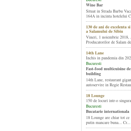
Wine Bar
Situat in Strada Barbu Vaca
164A in incinta hotelelui Ca
130 de ani de excelenta s
a Salamului de Sibiu
Vineri, 1 noiembrie 2018, 
Producatorilor de Salam de 
14th Lane
Inchis in pandemia din 20
Bucuresti
Fast-food multicuisine de 
building
14th Lane, restaurant gigan
autoservire in Regie Restau
18 Lounge
150 de locuri intr-o singura
Bucuresti
Bucatarie internationala
18 Lounge are chiar tot ce 
putin mancare buna... Cr...