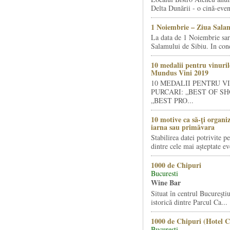
Delta Dunării - o cină-even
1 Noiembrie – Ziua Salam
La data de 1 Noiembrie sa
Salamului de Sibiu. In condi
10 medalii pentru vinuril
Mundus Vini 2019
10 MEDALII PENTRU V
PURCARI: „BEST OF SH
„BEST PRO...
10 motive ca să-ți organi
iarna sau primăvara
Stabilirea datei potrivite p
dintre cele mai așteptate ev
1000 de Chipuri
Bucuresti
Wine Bar
Situat în centrul Bucureştiu
istorică dintre Parcul Ca...
1000 de Chipuri (Hotel C
Bucuresti