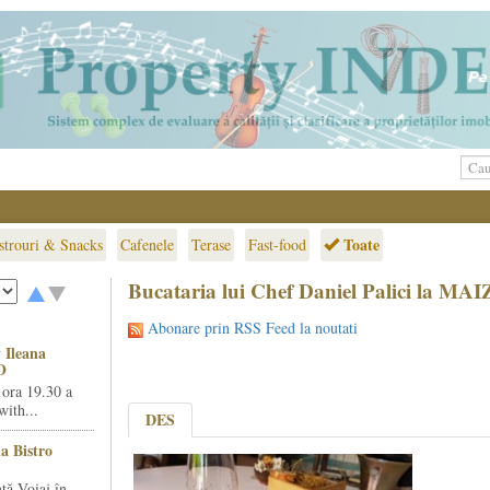
Toate
strouri & Snacks
Cafenele
Terase
Fast-food
Bucataria lui Chef Daniel Palici la MA
Abonare prin RSS Feed la noutati
 Ileana
O
 ora 19.30 a
ith...
DES
la Bistro
ță Voiaj în