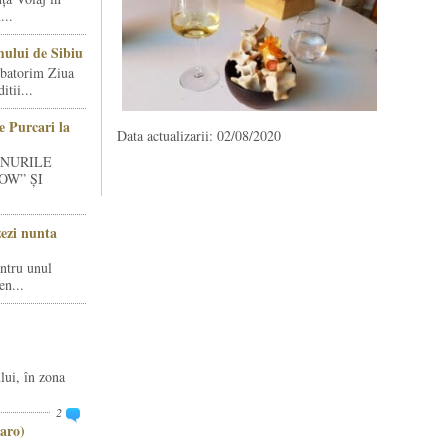
...
ului de Sibiu
rbatorim Ziua
tii...
e Purcari la
Data actualizarii: 02/08/2020
INURILE
OW” ȘI
zezi nunta
entru unul
en...
lui, în zona
2
aro)